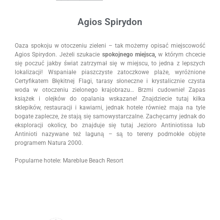
Agios Spirydon
Oaza spokoju w otoczeniu zieleni – tak możemy opisać miejscowość
Agios Spirydon. Jeżeli szukacie
spokojnego miejsca,
w którym chcecie
się poczuć jakby świat zatrzymał się w miejscu, to jedna z lepszych
lokalizacji! Wspaniałe piaszczyste zatoczkowe plaże, wyróżnione
Certyfikatem Błękitnej Flagi, tarasy słoneczne i krystalicznie czysta
woda w otoczeniu zielonego krajobrazu… Brzmi cudownie! Zapas
książek i olejków do opalania wskazane!
Znajdziecie tutaj kilka
sklepików, restauracji i kawiarni, jednak hotele również maja na tyle
bogate zaplecze, że stają się samowystarczalne. Zachęcamy jednak do
eksploracji okolicy, bo znajduje się tutaj Jezioro Antiniotissa lub
Antinioti nazywane też laguną – są to tereny podmokłe objęte
programem Natura 2000.
Popularne hotele: Mareblue Beach Resort