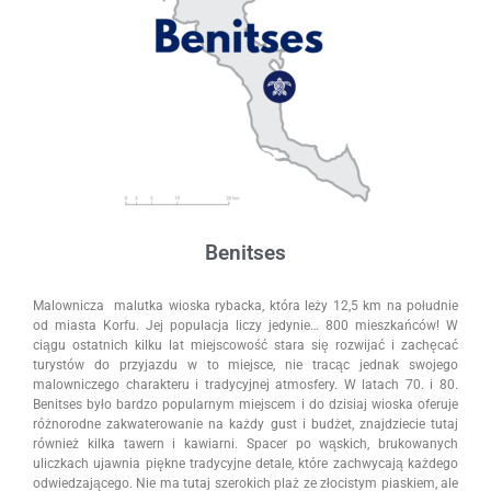
Benitses
Malownicza malutka wioska rybacka, która leży 12,5 km na południe
od miasta Korfu. Jej populacja liczy jedynie… 800 mieszkańców! W
ciągu ostatnich kilku lat miejscowość stara się rozwijać i zachęcać
turystów do przyjazdu w to miejsce, nie tracąc jednak swojego
malowniczego charakteru i tradycyjnej atmosfery. W latach 70. i 80.
Benitses było bardzo popularnym miejscem i do dzisiaj wioska oferuje
różnorodne zakwaterowanie na każdy gust i budżet, znajdziecie tutaj
również kilka tawern i kawiarni. Spacer po wąskich, brukowanych
uliczkach ujawnia piękne tradycyjne detale, które zachwycają każdego
odwiedzającego. Nie ma tutaj szerokich plaż ze złocistym piaskiem, ale