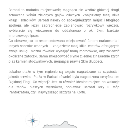
Barbati to malutka miejscowość, ciągnąca się wzdłuż głównej drogi,
schowana wśród zielonych gajów oliwnych. Znajdziemy tutaj kilka
knajp i sklepików. Barbati należy do
spokojniejszych miejsc i błogiego
spokoju
, ale jeżeli zapragniecie zaplanować rozrywkowy wieczór,
wybierzcie się wieczorem do oddalonego o ok. 5km, bardziej
imprezowego Ipsos.
Co ciekawe jest to rekomendowana miejscowość fanom nurkowania i
innych sportów wodnych – znajdziecie tutaj kilka centrów oferujących
swoje usługi. Można również wynająć małą motorówkę, aby zwiedzić
okoliczne zatoczki. Sama miejscowość słynie z jednej z najładniejszych
plaż kamienisto-żwirkowych, sięgającej prawie 2km długości.
Lokalne plaże w tym regionie są często nagradzane za czystość i
jakość serwisu. Plaża w Barbati również była nagrodzona certyfikatem
Błękitnej Flagi. Co więcej? Jest to również idealne miejsce na wakacje
dla fanów pieszych wędrówek, ponieważ Barbati leży u stóp
Pantokratora, czyli najwyższego szczytu na Korfu.