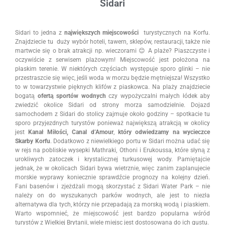
Sidari
Sidari to jedna z
największych miejscowości
turystycznych na Korfu.
Znajdziecie tu duży wybór hoteli, tawern, sklepów, restauracji, także nie
martwcie się o brak atrakcji np. wieczorami 😊 A plaże? Piaszczyste i
oczywiście z serwisem plażowym! Miejscowość jest położona na
płaskim terenie. W niektórych częściach występuje sporo glinki – nie
przestraszcie się więc, jeśli woda w morzu będzie mętniejsza! Wszystko
to w towarzystwie pięknych klifów z piaskowca. Na plaży znajdziecie
bogatą
ofertą sportów wodnych
czy wypożyczalni małych łódek aby
zwiedzić okolice Sidari od strony morza samodzielnie. Dojazd
samochodem z Sidari do stolicy zajmuje około godziny – spotkacie tu
sporo przyjezdnych turystów ponieważ największą atrakcją w okolicy
jest
Kanał Miłości, Canal d’Amour
,
który odwiedzamy na wycieczce
Skarby Korfu
. Dodatkowo z niewielkiego portu w Sidari można udać się
w rejs na pobliskie wysepki Mathraki, Othoni i Erukoussa, które słyną z
urokliwych zatoczek i krystalicznej turkusowej wody. Pamiętajcie
jednak, że w okolicach Sidari bywa wietrznie, więc zanim zaplanujecie
morskie wyprawy koniecznie sprawdźcie prognozy na kolejny dzień.
Fani basenów i zjeżdżali mogą skorzystać z Sidari Water Park – nie
należy on do wyszukanych parków wodnych, ale jest to niezła
alternatywa dla tych, którzy nie przepadają za morską wodą i piaskiem.
Warto wspomnieć, że miejscowość jest bardzo popularna wśród
turystów z Wielkiej Brytanii, wiele miejsc jest dostosowana do ich gustu.