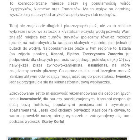
To kosmopolityczne miejsce cieszy się popularnością wśród
Brytyjczyków, Niemców oraz Francuzów. Ma to wpływ na odrobinę
wyższe ceny na przykład artykułów spożywczych lub noclegów.
Tutaj nie znajdziecie długich i piaszczystych plaż., ale za to skaliste
wybrzeże i urokliwe zatoczki z krystalicznie czystą wodą pozwolą Wam
znaleźć miejsca bez tłumów turystów (polecamy również rozłożyć
ręcznik na naturalnych a’la tarasach skalnych – pamiętajcie jednak o
butach do wody!). Najpopularniejsze plaże w tym regionie to:
Bataria
(na zdjęciu poniżej)
, Kanoni, Pipitos
,
Zaręczynowa Zatoczka
(tu
podpowiedź dla chcących poprosić swoją drugą połówkę o rękę 😊) czy
największa plaża żwirkowo-kamienista,
Kalamionas
, na której
znajdziemy serwis plażowy. Co oprócz relaksu nad brzegiem morza?
Bardziej aktywni odwiedzjący mogą udać się do pozostałości
twierdzy
,
jednak przygotujcie się na kilkunastominutową wspinaczkę.
Zdecydowanie jest to miejscowość rekomendowana dla osób ceniących
sobie
kameralność
, dla par czy paczki znajomych. Kassiopi dysponuje
dużą bazą hotelową, popularnymi pensjonatami i prywatnymi
apartamentami. Jeżeli ktoś chciałby odwiedzić Kassiopi na chwilę, to
warto sprawdzić naszą ofertę wycieczek – zatrzymujemy się tam
podczas wycieczki
Skarby Korfu!