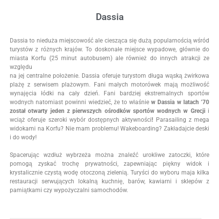
Dassia
Dassia to nieduża miejscowość ale ciesząca się dużą popularnością wśród
turystów z różnych krajów. To doskonałe miejsce wypadowe, głównie do
miasta Korfu (25 minut autobusem) ale również do innych atrakcji ze
względu
na jej centralne położenie. Dassia oferuje turystom długa wąską żwirkowa
plażę z serwisem plażowym. Fani małych motorówek mają możliwość
wynajęcia łódki na cały dzień. Fani bardziej ekstremalnych sportów
wodnych natomiast powinni wiedzieć, że to właśnie
w Dassia w latach ’70
został otwarty jeden z pierwszych ośrodków sportów wodnych w Grecji
i
wciąż oferuje szeroki wybór dostępnych aktywności
!
Parasailing z mega
widokami na Korfu? Nie mam problemu! Wakeboarding? Zakładajcie deski
i do wody!
Spacerując wzdłuż wybrzeża można znaleźć urokliwe zatoczki, które
pomogą zyskać trochę prywatności, zapewniając piękny widok i
krystalicznie czystą wodę otoczoną zielenią. Turyści do wyboru maja kilka
restauracji serwujących lokalną kuchnię, barów, kawiarni i sklepów z
pamiątkami czy wypożyczalni samochodów.