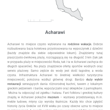
Acharawi
Acharawi to miejsce często wybierane na
rodzinne wakacje.
Dobrze
rozbudowana baza hotelowa przystosowana na wypoczynek z dziećmi
(każdy znajdzie dla siebie odpowiednie lokum). Znajdziemy tutaj
piaszczysto-żwirkową plażę, rozciągającą się na długość 3 km (tak jak
w przypadu plaży w miejscowości Roda, tak i ta w Acharawi zachęca do
długich spacerów). Na plaży znajdziecie ofertę sportów wodnych oraz
serwis plażowy. Samo zejście do wody jest dość łagodne, a woda
czysta. Infrastruktura Acharawi to średniej wielkości turystyczna
miejscowość, położona wzdłuż głównej drogi. Bardzo
duży wybór
restauracji
serwujących dania różnorodnej kuchni, tawern z lokalnym
greckim jedzeniem i barów, wypożyczalni oraz sklepików z pamiątkami.
Można tu odpocząć od zgiełku i hałasu. Fani folkloru i greckiej kultury
znajdą w Acharawi pokaźne
muzeum
– wystawy przedstawiają m.in.
meble ludowe, młyny czy wyroby tkalnicze. Każdy kto chce zgłębić
historię życia Greków od XVIII wieku po czasy obecne uzna to miejsce