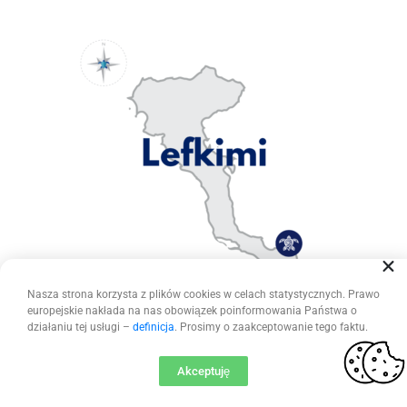
Nasza strona korzysta z plików cookies w celach statystycznych. Prawo
europejskie nakłada na nas obowiązek poinformowania Państwa o
Lefkimi
działaniu tej usługi –
definicja
. Prosimy o zaakceptowanie tego faktu.
Lefkimi to druga największa miejscowość na wyspie położona na południu
Akceptuję
Korfu. Sama miejscowoścć jest raczej mało turystyczna, nie zobaczycie
tutaj kompleksów hotelowych, ale dostępne są zakwaterowania typu