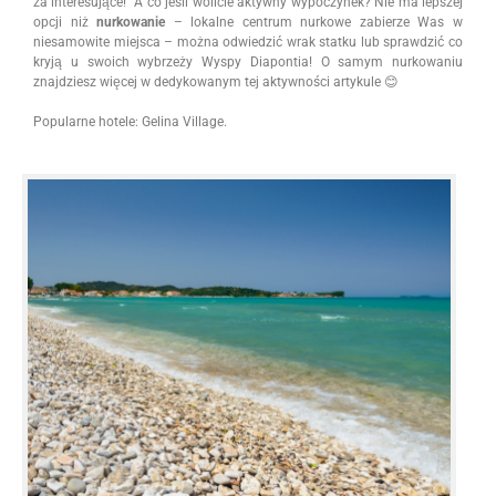
za interesujące! A co jeśli wolicie aktywny wypoczynek? Nie ma lepszej
opcji niż
nurkowanie
– lokalne centrum nurkowe zabierze Was w
niesamowite miejsca – można odwiedzić wrak statku lub sprawdzić co
kryją u swoich wybrzeży Wyspy Diapontia! O samym nurkowaniu
znajdziesz więcej w dedykowanym tej aktywności artykule 😊
Popularne hotele: Gelina Village.