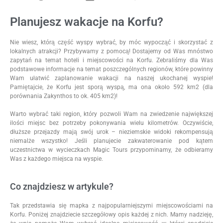
Planujesz wakacje na Korfu?
Nie wiesz, którą część wyspy wybrać, by móc wypocząć i skorzystać z
lokalnych atrakcji? Przybywamy z pomocą! Dostajemy od Was mnóstwo
zapytań na temat hoteli i miejscowości na Korfu. Zebraliśmy dla Was
podstawowe informacje na temat poszczególnych regionów, które powinny
Wam ułatwić zaplanowanie wakacji na naszej ukochanej wyspie!
Pamiętajcie, że Korfu jest sporą wyspą, ma ona około 592 km2 (dla
porównania Zakynthos to ok. 405 km2)!
Warto wybrać taki region, który pozwoli Wam na zwiedzenie największej
ilości miejsc bez potrzeby pokonywania wielu kilometrów. Oczywiście,
dłuższe przejazdy mają swój urok – nieziemskie widoki rekompensują
niemalże wszystko! Jeśli planujecie zakwaterowanie pod kątem
uczestnictwa w wycieczkach Magic Tours przypominamy, że odbieramy
Was z każdego miejsca na wyspie.
Co znajdziesz w artykule?
Tak przedstawia się mapka z najpopularniejszymi miejscowościami na
Korfu. Poniżej znajdziecie szczegółowy opis każdej z nich. Mamy nadzieję,