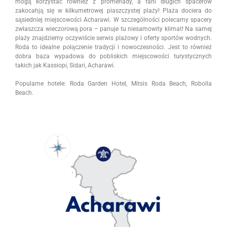
mogą korzystać również z promenady, a fani długich spacerów
zakocahją się w kilkumetrowej piaszczystej plaży! Plaża dociera do
sąsiedniej miejscowości Acharawi. W szczególności polecamy spacery
zwłaszcza wieczorową pora – panuje tu niesamowity klimat! Na samej
plaży znajdziemy oczywiście serwis plażowy i oferty sportów wodnych.
Roda to idealne połączenie tradycji i nowoczesności. Jest to również
dobra baza wypadowa do pobliskich miejscowości turystycznych
takich jak Kassiopi, Sidari, Acharawi.
Popularne hotele: Roda Garden Hotel, Mitsis Roda Beach, Robolla
Beach.