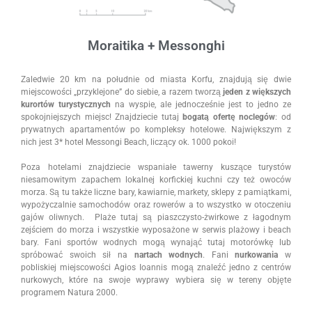
Moraitika + Messonghi
Zaledwie 20 km na południe od miasta Korfu, znajdują się dwie
miejscowości „przyklejone” do siebie, a razem tworzą
jeden z większych
kurortów turystycznych
na wyspie, ale jednocześnie jest to jedno ze
spokojniejszych miejsc! Znajdziecie tutaj
bogatą ofertę noclegów
: od
prywatnych apartamentów po kompleksy hotelowe. Największym z
nich jest 3* hotel Messongi Beach, liczący ok. 1000 pokoi!
Poza hotelami znajdziecie wspaniałe tawerny kuszące turystów
niesamowitym zapachem lokalnej korfickiej kuchni czy też owoców
morza. Są tu także liczne bary, kawiarnie, markety, sklepy z pamiątkami,
wypożyczalnie samochodów oraz rowerów a to wszystko w otoczeniu
gajów oliwnych. Plaże tutaj są piaszczysto-żwirkowe z łagodnym
zejściem do morza i wszystkie wyposażone w serwis plażowy i beach
bary. Fani sportów wodnych mogą wynająć tutaj motorówkę lub
spróbować swoich sił na
nartach wodnych
. Fani
nurkowania
w
pobliskiej miejscowości Agios Ioannis mogą znaleźć jedno z centrów
nurkowych, które na swoje wyprawy wybiera się w tereny objęte
programem Natura 2000.