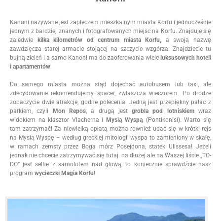
Kanoni nazywane jest zapleczem mieszkalnym miasta Korfu i jednocześnie
jednym z bardziej znanych i fotografowanych miejsc na Korfu. Znajduje się
zaledwie
kilka kilometrów od centrum miasta Korfu,
a swoją nazwę
zawdzięcza starej armacie stojącej na szczycie wzgórza. Znajdziecie tu
bujną zieleń i a samo Kanoni ma do zaoferowania wiele
luksusowych hoteli
i apartamentów
.
Do samego miasta można stąd dojechać autobusem lub taxi, ale
zdecydowanie rekomendujemy spacer, zwłaszcza wieczorem. Po drodze
zobaczycie dwie atrakcje, godne polecenia. Jedną jest przepiękny pałac z
parkiem, czyli
Mon Repos
, a drugą jest
grobla pod lotniskiem
wraz
widokiem na klasztor Vlacherna i
Mysią Wyspą
(Pontikonisi). Warto się
tam zatrzymać! Za niewielką opłatą można również udać się w krótki rejs
na Mysią Wyspę – według greckiej mitologii wyspa to zamieniony w skałę,
w ramach zemsty przez Boga mórz Posejdona, statek Ulissesa! Jeżeli
jednak nie chcecie zatrzymywać się tutaj na dłużej ale na Waszej liście „TO-
DO” jest selfie z samolotem nad głową, to koniecznie sprawdźcie nasz
program
wycieczki Magia Korfu
!