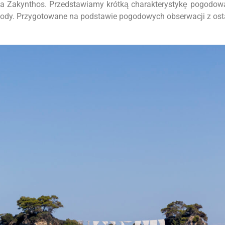
a Zakynthos. Przedstawiamy krótką charakterystykę pogodow
wody. Przygotowane na podstawie pogodowych obserwacji z ostat