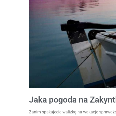
Jaka pogoda na Zakyn
Zanim spakujecie walizkę na wakacje sprawdźci