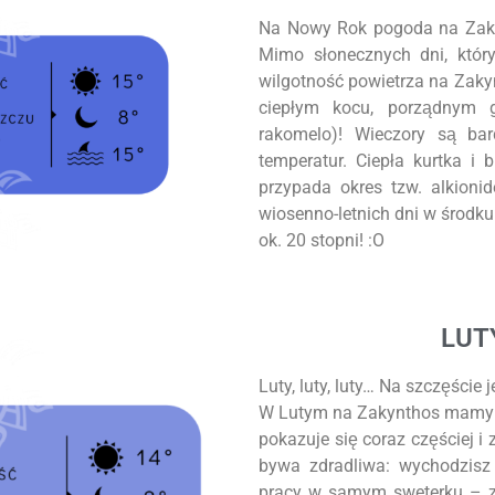
Na Nowy Rok pogoda na Zakyn
Mimo słonecznych dni, który
wilgotność powietrza na Zaky
ciepłym kocu, porządnym g
rakomelo)! Wieczory są ba
temperatur. Ciepła kurtka i
przypada okres tzw. alkionid
wiosenno-letnich dni w środk
ok. 20 stopni! :O
LUT
Luty, luty, luty… Na szczęści
W Lutym na Zakynthos mamy j
pokazuje się coraz częściej i
bywa zdradliwa: wychodzisz 
pracy w samym sweterku – z