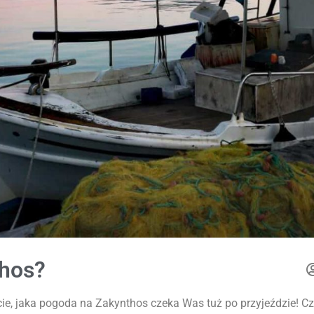
thos?
e, jaka pogoda na Zakynthos czeka Was tuż po przyjeździe! Cz