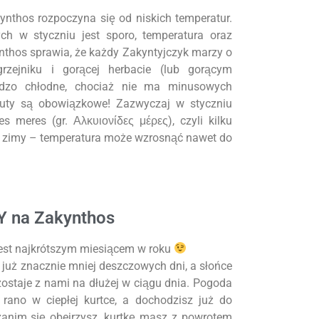
thos rozpoczyna się od niskich temperatur.
ch w styczniu jest sporo, temperatura oraz
nthos sprawia, że każdy Zakyntyjczyk marzy o
rzejniku i gorącej herbacie (lub gorącym
rdzo chłodne, chociaż nie ma minusowych
 buty są obowiązkowe! Zazwyczaj w styczniu
es meres (gr. Αλκυιονίδες μέρες), czyli kilku
u zimy – temperatura może wzrosnąć nawet do
Y na Zakynthos
e jest najkrótszym miesiącem w roku
uż znacznie mniej deszczowych dni, a słońce
 zostaje z nami na dłużej w ciągu dnia. Pogoda
rano w ciepłej kurtce, a dochodzisz już do
anim się obejrzysz, kurtkę masz z powrotem