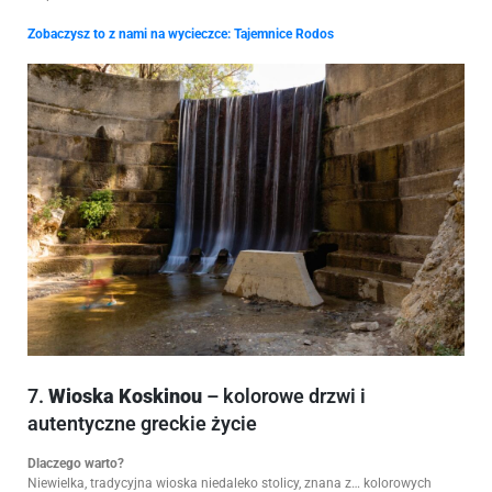
Zobaczysz to z nami na wycieczce:
Tajemnice Rodos
7.
Wioska Koskinou
– kolorowe drzwi i
autentyczne greckie życie
Dlaczego warto?
Niewielka, tradycyjna wioska niedaleko stolicy, znana z… kolorowych