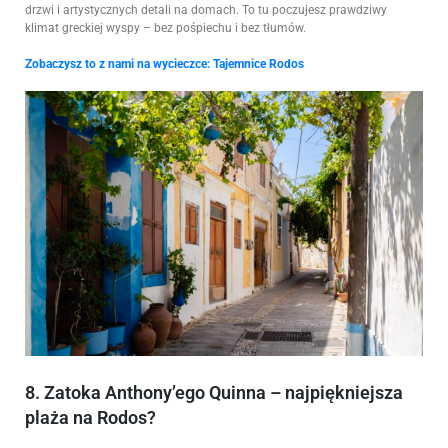
drzwi i artystycznych detali na domach. To tu poczujesz prawdziwy
klimat greckiej wyspy – bez pośpiechu i bez tłumów.
Zobaczysz to z nami na wycieczce:
Tajemnice Rodos
8. Zatoka Anthony’ego Quinna – najpiękniejsza
plaża na Rodos?