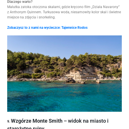
Dlaczego warto?
Malutka zatoka otoczona skałami, gdzie kręcono film „Działa Navarony”
z Anthonym Quinnem. Turkusowa woda, niesamowity kolor skał i świetne
miejsce na zdjęcia i snorkeling.
Zobaczysz to z nami na wycieczce:
Tajemnice Rodos
Wzgórze Monte Smith
– widok na miasto i
9.
starożytne ruiny