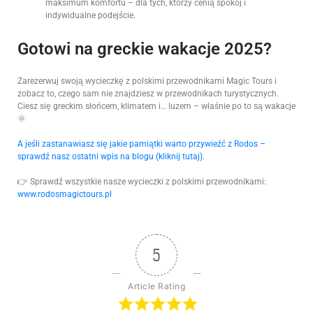
maksimum komfortu – dla tych, którzy cenią spokój i
indywidualne podejście.
Gotowi na greckie wakacje 2025?
Zarezerwuj swoją wycieczkę z polskimi przewodnikami Magic Tours i
zobacz to, czego sam nie znajdziesz w przewodnikach turystycznych.
Ciesz się greckim słońcem, klimatem i… luzem – właśnie po to są wakacje
🌞
A jeśli zastanawiasz się jakie pamiątki warto przywieźć z Rodos –
sprawdź nasz ostatni wpis na blogu (kliknij tutaj).
👉 Sprawdź wszystkie nasze wycieczki z polskimi przewodnikami:
www.rodosmagictours.pl
5
Article Rating