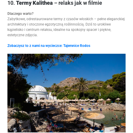
10.
Termy Kalithea
– relaks jak w filmie
Dlaczego warto?
Zabytkowe, odrestaurowane termy z czasów włoskich – pełne eleganckiej
architektury i otoczone egzotyczną roślinnością. Dziś to urokliwe
kąpielisko i centrum relaksu, idealne na spokojny spacer i piękne,
estetyczne zdjęcia.
Zobaczysz to z nami na wycieczce:
Tajemnice Rodos