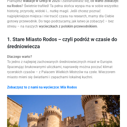
Planujesz
wakacje w Grecji w 2025
i zastanawiasz się,
co warto zobaczyć
na Rodos
? Świetnie trafiłeś! Ta pełna słońca wyspa ma w sobie wszystko:
historię, przyrodę, widoki i… nutkę magii. Jeśli chcesz poznać
najpiękniejsze miejsca i nie tracić czasu na research, mamy dla Ciebie
gotowy przewodnik. Do tego podrzucamy, jak łatwo je zobaczyć – bez
stresu – na naszych
wycieczkach z polskim przewodnikiem
.
1. Stare Miasto Rodos – czyli podróż w czasie do
średniowiecza
Dlaczego warto?
To jedno z najlepiej zachowanych średniowiecznych miast w Europie.
Spacerując brukowanymi uliczkami, naprawdę można poczuć klimat
rycerskich czasów – z Pałacem Wielkich Mistrzów na czele. Wieczorem
miasto mieni się światłami i zapachami lokalnej kuchni.
Zobaczysz to z nami na wycieczce:
Mix Rodos