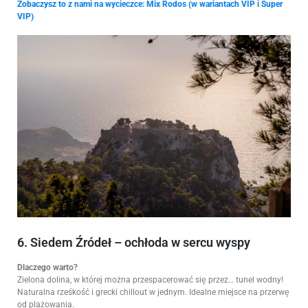
Zobaczysz to z nami na wycieczce:
Mix Rodos (w wariantach VIP i Super
VIP)
6. Siedem Źródeł – ochłoda w sercu wyspy
Dlaczego warto?
Zielona dolina, w której można przespacerować się przez… tunel wodny!
Naturalna rześkość i grecki chillout w jednym. Idealne miejsce na przerwę
od plażowania.