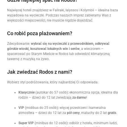
Najwięcej hoteli znajdziesz w Faliraki, Ialyssos i Kolymbii – idealna baza
wypadowa na wycieczki. Podczas naszych imprez zabieramy Was z
większości miejscowości, nie musicie nigdzie dojeżdżać.
Co robić poza plażowaniem?
Zdecydowanie:
wybrać się na wycieczki z przewodnikiem, odkrywać
górskie wioski, kosztować lokalnych win i serów
, a wieczorem –
spacerować po Starym Mieście w Rodos lub odwiedzić klimatyczną
tawernę z muzyką na żywo.
Jak zwiedzać Rodos z nami?
Wybierz styl podróżowania, który najbardziej Ci odpowiada:
Klasycznie
(autokar do 57 osób)
:
ekonomiczna opcja, idealna dla
rodzin – dzieci do 12 lat zwiedzają
za darmo
!
VIP
(midibus do 25 osób)
:
więcej przestrzeni i kameralna
atmosfera – dzieci do 12 lat za
pół ceny
, maluchy do 2 lat
gratis
.
Super VIP
(minibus do 12 osób)
:
odbiór z hotelu, minimum ludzi,