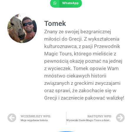
WhatsApp
Tomek
Znany ze swojej bezgranicznej
miłości do Grecji. Z wykształcenia
kulturoznawca, z pasji Przewodnik
Magic Tours, którego mieliście z
pewnością okazję poznać na jednej
z wycieczek. Tomek opowie Wam
mnóstwo ciekawych historii
związanych z greckimi zwyczajami
oraz sprawi, że zakochacie się w
Grecji i zaczniecie pakować walizkę!
WCZEŚNIEJSZY WPIS
NASTĘPNY WPIS
Moja wypchana babcia
Wycieczki Zante Magic Tours z dziećmi. Wakacyjny poradnik dla rodziców.