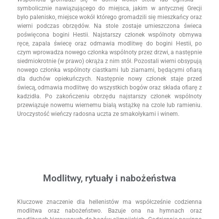
symbolicznie nawiązującego do miejsca, jakim w antycznej Grecji
było palenisko, miejsce wokół którego gromadzili się mieszkańcy oraz
wierni podczas obrzędów. Na stole zostaje umieszczona świeca
poświęcona bogini Hestii. Najstarszy członek wspólnoty obmywa
ręce, zapala świecę oraz odmawia modlitwę do bogini Hestii, po
czym wprowadza nowego członka wspólnoty przez drzwi, a następnie
siedmiokrotnie (w prawo) okrąża z nim stół. Pozostali wierni obsypują
nowego członka wspólnoty ciastkami lub ziarnami, będącymi ofiarą
dla duchów opiekuńczych. Następnie nowy członek staje przed
świecą, odmawia modlitwę do wszystkich bogów oraz składa ofiarę z
kadzidła. Po zakończeniu obrzędu najstarszy członek wspólnoty
przewiązuje nowemu wiernemu białą wstążkę na czole lub ramieniu.
Uroczystość wieńczy radosna uczta ze smakołykami i winem.
Modlitwy, rytuały i nabożeństwa
Kluczowe znaczenie dla hellenistów ma współcześnie codzienna
modlitwa oraz nabożeństwo. Bazuje ona na hymnach oraz