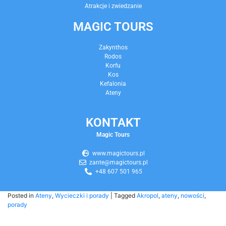
Atrakcje i zwiedzanie
MAGIC TOURS
Zakynthos
Rodos
Korfu
Kos
Kefalonia
Ateny
KONTAKT
Magic Tours
www.magictours.pl
zante@magictours.pl
+48 607 501 965
Posted in
Ateny
,
Wycieczki i porady
|
Tagged
Akropol
,
ateny
,
nowości
,
porady