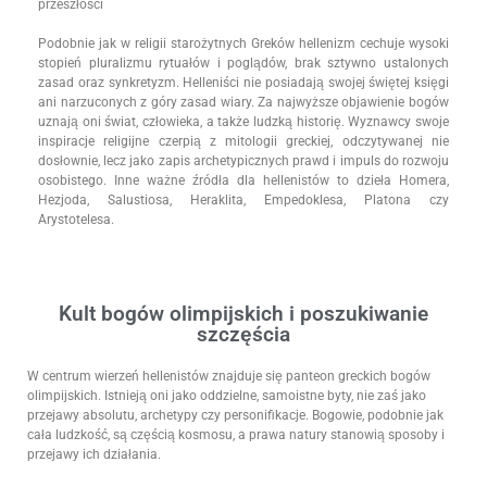
przeszłości
Podobnie jak w religii starożytnych Greków hellenizm cechuje wysoki
stopień pluralizmu rytuałów i poglądów, brak sztywno ustalonych
zasad oraz synkretyzm. Helleniści nie posiadają swojej świętej księgi
ani narzuconych z góry zasad wiary. Za najwyższe objawienie bogów
uznają oni świat, człowieka, a także ludzką historię. Wyznawcy swoje
inspiracje religijne czerpią z mitologii greckiej, odczytywanej nie
dosłownie, lecz jako zapis archetypicznych prawd i impuls do rozwoju
osobistego. Inne ważne źródła dla hellenistów to dzieła Homera,
Hezjoda, Salustiosa, Heraklita, Empedoklesa, Platona czy
Arystotelesa.
Kult bogów olimpijskich i poszukiwanie
szczęścia
W centrum wierzeń hellenistów znajduje się panteon greckich bogów
olimpijskich. Istnieją oni jako oddzielne, samoistne byty, nie zaś jako
przejawy absolutu, archetypy czy personifikacje. Bogowie, podobnie jak
cała ludzkość, są częścią kosmosu, a prawa natury stanowią sposoby i
przejawy ich działania.