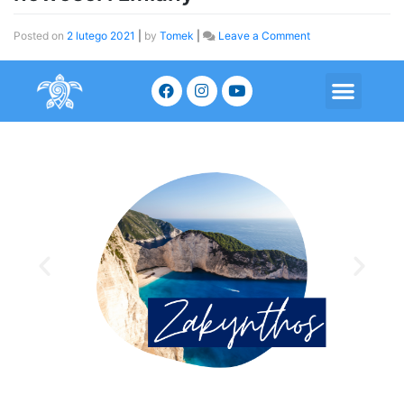
Posted on
2 lutego 2021
|
by
Tomek
|
Leave a Comment