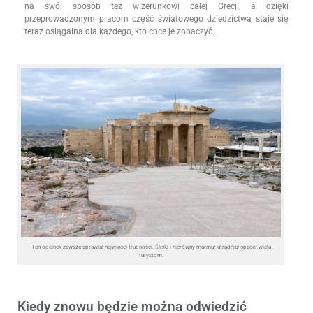
na swój sposób też wizerunkowi całej Grecji, a dzięki
przeprowadzonym pracom część światowego dziedzictwa staje się
teraz osiągalna dla każdego, kto chce je zobaczyć.
Ten odcinek zawsze sprawiał najwięcej trudności. Śliski i nierówny marmur utrudniał spacer wielu
turystom.
Kiedy znowu będzie można odwiedzić