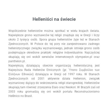
Helleniści na świecie
Współcześnie hellenistów można spotkać w wielu krajach świata.
Największe grono wyznawców tej religii znajduje się w Grecji i liczy
około 2 tysięcy osób. Spora grupa hellenistów żyje też w Stanach
Zjednoczonych. W Polsce do tej pory nie zarejestrowano żadnego
hellenistycznego związku wyznaniowego, jednak istnieje grono osób
podejmujące określone praktyki religijne indywidualnie. Najczęściej
skupiają się oni wokół serwisów internetowych olympeion.pl oraz
pantheion.pl.
Największą działającą obecnie organizacją hellenistyczną jest
Najwyższa Rada Hellenów Etnicznych (gr. Ύπατο Συμβούλιο των
Ελλήνων Εθνικών) działająca w Grecji od 1997 roku. W Stanach
Zjednoczonych od 2001 aktywnie działa Hellenion, związek
wyznaniowy dążący do wskrzeszenia religii starogreckiej. Hellenistów
skupiają tam również zrzeszenia Elaio oraz Neokori. W Brazylii zaś od
2003 roku gromadzą się oni wokół portalu Reconstrucionismo
Helênico no Brasil.