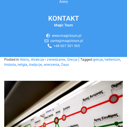
Ateny
KONTAKT
Magic Tours
www.magictours.pl
zante@magictours.pl
+48 607 501 965
Posted in
Ateny
,
Atrakcje i zwiedzanie
,
Grecja
|
Tagged
grecja
,
hellenizm
,
historia
,
religia
,
tradycje
,
wierzenia
,
Zeus