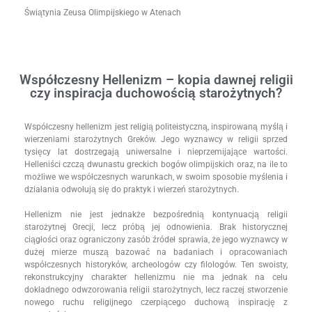
Świątynia Zeusa Olimpijskiego w Atenach
Współczesny Hellenizm – kopia dawnej religii
czy inspiracja duchowością starożytnych?
Współczesny hellenizm jest religią politeistyczną, inspirowaną myślą i
wierzeniami starożytnych Greków. Jego wyznawcy w religii sprzed
tysięcy lat dostrzegają uniwersalne i nieprzemijające wartości.
Helleniści czczą dwunastu greckich bogów olimpijskich oraz, na ile to
możliwe we współczesnych warunkach, w swoim sposobie myślenia i
działania odwołują się do praktyk i wierzeń starożytnych.
Hellenizm nie jest jednakże bezpośrednią kontynuacją religii
starożytnej Grecji, lecz próbą jej odnowienia. Brak historycznej
ciągłości oraz ograniczony zasób źródeł sprawia, że jego wyznawcy w
dużej mierze muszą bazować na badaniach i opracowaniach
współczesnych historyków, archeologów czy filologów. Ten swoisty,
rekonstrukcyjny charakter hellenizmu nie ma jednak na celu
dokładnego odwzorowania religii starożytnych, lecz raczej stworzenie
nowego ruchu religijnego czerpiącego duchową inspirację z