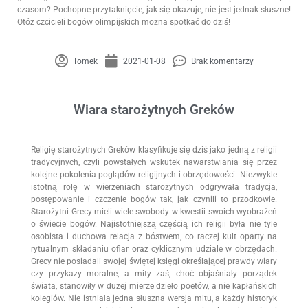
czasom? Pochopne przytaknięcie, jak się okazuje, nie jest jednak słuszne!
Otóż czcicieli bogów olimpijskich można spotkać do dziś!
Tomek
2021-01-08
Brak komentarzy
Wiara starożytnych Greków
Religię starożytnych Greków klasyfikuje się dziś jako jedną z religii
tradycyjnych, czyli powstałych wskutek nawarstwiania się przez
kolejne pokolenia poglądów religijnych i obrzędowości. Niezwykle
istotną rolę w wierzeniach starożytnych odgrywała tradycja,
postępowanie i czczenie bogów tak, jak czynili to przodkowie.
Starożytni Grecy mieli wiele swobody w kwestii swoich wyobrażeń
o świecie bogów. Najistotniejszą częścią ich religii była nie tyle
osobista i duchowa relacja z bóstwem, co raczej kult oparty na
rytualnym składaniu ofiar oraz cyklicznym udziale w obrzędach.
Grecy nie posiadali swojej świętej księgi określającej prawdy wiary
czy przykazy moralne, a mity zaś, choć objaśniały porządek
świata, stanowiły w dużej mierze dzieło poetów, a nie kapłańskich
kolegiów. Nie istniała jedna słuszna wersja mitu, a każdy historyk