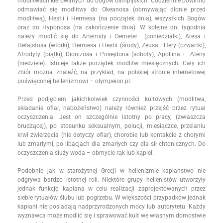
modlitwach kierowanych do bogów olimpijskich. Codziennie powinno
odmawiać się modlitwy do Okeanosa (obmywając dłonie przed
modlitwą), Hestii i Hermesa (na początek dnia), wszystkich Bogów
oraz do Hyponosa (na zakończenie dnia). W kolejne dni tygodnia
należy modlić się do Artemidy i Demeter (poniedziałki), Aresa i
Hefajstosa (wtorki), Hermesa i Hestii (środy), Zeusa i Hery (czwartki),
Afrodyty (piątki), Dionizosa i Posejdona (soboty), Apollina i Ateny
(niedziele). Istnieje także porządek modlitw miesięcznych. Cały ich
zbiór można znaleźć, na przykład, na polskiej stronie internetowej
poświęconej hellenizmowi – olympeion.pl.
Przed podjęciem jakichkolwiek czynności kultowych (modlitwa,
składanie ofiar, nabożeństwo) należy również przejść przez rytuał
oczyszczenia. Jest on szczególnie istotny po pracy, (zwłaszcza
brudzącej), po stosunku seksualnym, polucji, miesiączce, przelaniu
krwi zwierzęcia (nie dotyczy ofiar), chorobie lub kontakcie z chorymi
lub zmarłymi, po libacjach dla zmarłych czy dla sił chtonicznych. Do
oczyszczenia służy woda – obmycie rąk lub kąpiel.
Podobnie jak w starożytnej Grecji w hellenizmie kapłaństwo nie
odgrywa bardzo istotnej roli. Niektóre grupy hellenistów utworzyły
jednak funkcję kapłana w celu realizacji zaprojektowanych przez
siebie rytuałów ślubu lub pogrzebu. W większości przypadków jednak
kapłani nie posiadają nadprzyrodzonych mocy lub autorytetu. Każdy
wyznawca może modlić się i sprawować kult we własnym domostwie