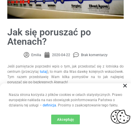
Jak się poruszać po
Atenach?
Emilia
2020-04-22
Brak komentarzy
Jeśli pamiętacie poprzedni wpis o tym, jak przedostać się z lotniska do
centrum (przeczytaj
tutaj
), to mam dla Was dawkę kolejnych wskazówek.
Tym razem przedstawię Wam kilka pomysłów na to jak najlepiej
poruszać się po bezkresnych Atenach!
Za każdym razem jak tutaj jestem łapię się na tym, że wszędzie chcę
Nasza strona korzysta z plików cookies w celach statystycznych. Prawo
chodzić pieszo. Tak, to moje kolejne zamiłowanie – moim najlepszym
europejskie nakłada na nas obowiązek poinformowania Państwa o
przyjacielem jest opaska monitorująca aktywność i licząca kroki! Ateny to
działaniu tej usługi –
definicja
. Prosimy o zaakceptowanie tego faktu.
idealne miejsce, by tych kroków robić dziesiątki tysięcy aż w końcu tracisz
czucie w nogach i nie pozostaje nic innego jak kilkugodzinna regeneracja
przy dobrej kawie lub winie. Słuchajcie – patrząc na mapę może Wam się
Akceptuję
wydawać, że odcinek który chcecie pokonać jest krótki i szybki do
przejścia. Ha! Nic bardziej mylnego! Dobra, wszystko zależy gdzie leży