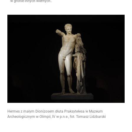
w gronie innych wiernych..
Hermes z małym Dionizosem dłuta Praksytelesa w Muzeum
Archeologicznym w Olimpii, IV w p.n.e., fot. Tomasz Lidzbarski