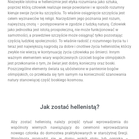
Niezwykle istotna w hellenizmie jest etyka rozumiana jako sztuka,
poprzez którą człowiek realizuje swoje powołanie i w sposób rozumny
kieruje swoje życie ku szczęściu. To właśnie osiągnięcie szczęścia jest
celem wyznawców tej religii. Narzędziem jego poznania jest rozum,
najwyższą cnotą – postępowanie w zgodzie z ludzką naturą. Człowiek
jako jednostka jest istotą prospołeczną, nie może funkcjonować w
samotności, a prawdziwe szczęście może osiągnąć tylko pozostając
częścią ludzkiej społeczności. To właśnie radość z rozumnego bycia tu i
teraz jest największą nagrodą za dobre i cnotliwe życia hellenistów, którzy
zwykle nie wierzą w kontynuację życia człowieka po śmierci. Innym
ważnym elementem wiary współczesnych czcicieli bogów olimpijskich
jest przekonanie o tym, że świat jest dobry, konieczny oraz boski.
Poszczególne elementy świata są ubóstwione w panteonie bogów
olimpijskich, co przekłada się tym samym na konieczność szanowania
natury stanowiącej część boskiego kosmosu.
Jak zostać hellenistą?
Aby zostać hellenistą należy przejść rytuał wprowadzenia do
wspólnoty wiernych nawiązujący do ceremonii wprowadzania
nowego członka do domostwa praktykowanych w starożytnej Grecji.
Wspólnota gromadzi się w domu wokół stołu lub ogniska –