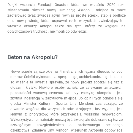
Dzięki wsparciu Fundacji Onasisa, która we wrześniu 2020 roku
sfinansowała również nową iluminację Akropolu, miejsce to może
zaoferować teraz zwiedzającym również proste ścieżki, stabile podłoże
oraz nową windę, która usprawni ruch wszystkich zwiedzających i
wreszcie otworzy Akropol także dla tych, którzy, ze względu na
dotychczasowe trudności, nie mogli go odwiedzić.
Beton na Akropolu?
Nowe ścieżki są szerokie na 4 metry, a ich łączna długość to 500
metrów. Ścieżki wykonano ze specjalnego, architektonicznego betonu.
To właśnie ta kwestia sprawiła, że nowy projekt spotkał się też z
głosami krytyki. Niektóre osoby uznały, że zalewanie antycznych
pozostałości warstwą cementu zaburzy estetykę Akropolu i jest
zbytnią ingerencją w zabytkowe miejsce. Do opinii tych odniosła się
grecka Minister Kultury i Sportu, Lina Mendoni, zaznaczając, że
otwarcie wzgórza dla wszystkich odwiedzających, bez wyjątku, jest
jednym z priorytetów, które przyświecają wszelkim renowacjom.
Wykorzystywane materiały muszą być trwałe, ale dobierane są też ze
szczególnym uwzględnieniem o zachowanego ocalonego
dziedzictwa. Zdaniem Liny Mendoni wizerunek Akropolu odpowiada