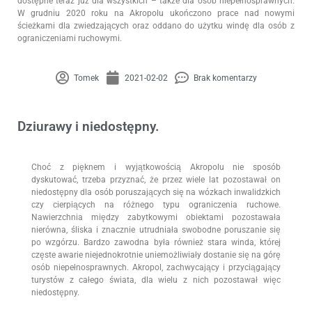
dostępne teraz już dla wszystkich – także dla osób niepełnosprawnych.
W grudniu 2020 roku na Akropolu ukończono prace nad nowymi
ścieżkami dla zwiedzających oraz oddano do użytku windę dla osób z
ograniczeniami ruchowymi.
Tomek
2021-02-02
Brak komentarzy
Dziurawy i niedostępny.
Choć z pięknem i wyjątkowością Akropolu nie sposób
dyskutować, trzeba przyznać, że przez wiele lat pozostawał on
niedostępny dla osób poruszających się na wózkach inwalidzkich
czy cierpiących na różnego typu ograniczenia ruchowe.
Nawierzchnia między zabytkowymi obiektami pozostawała
nierówna, śliska i znacznie utrudniała swobodne poruszanie się
po wzgórzu. Bardzo zawodna była również stara winda, której
częste awarie niejednokrotnie uniemożliwiały dostanie się na górę
osób niepełnosprawnych. Akropol, zachwycający i przyciągający
turystów z całego świata, dla wielu z nich pozostawał więc
niedostępny.