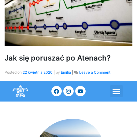
Jak się poruszać po Atenach?
Posted on
22 kwietnia 2020
|
by
Emilia
|
Leave a Comment