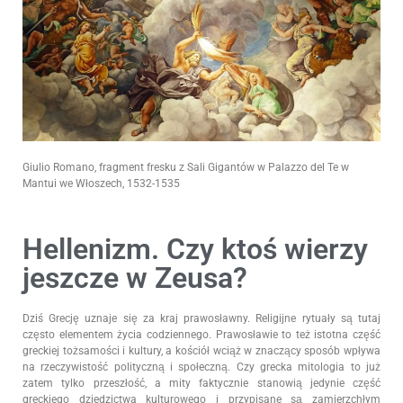
Giulio Romano, fragment fresku z Sali Gigantów w Palazzo del Te w
Mantui we Włoszech, 1532-1535
Hellenizm. Czy ktoś wierzy
jeszcze w Zeusa?
Dziś Grecję uznaje się za kraj prawosławny. Religijne rytuały są tutaj
często elementem życia codziennego. Prawosławie to też istotna część
greckiej tożsamości i kultury, a kościół wciąż w znaczący sposób wpływa
na rzeczywistość polityczną i społeczną. Czy grecka mitologia to już
zatem tylko przeszłość, a mity faktycznie stanowią jedynie część
greckiego dziedzictwa kulturowego i przypisane są zamierzchłym