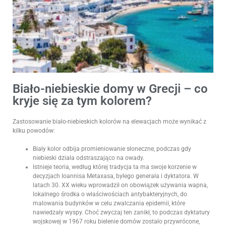
Biało-niebieskie domy w Grecji – co
kryje się za tym kolorem?
Zastosowanie biało-niebieskich kolorów na elewacjach może wynikać z
kilku powodów:
Biały kolor odbija promieniowanie słoneczne, podczas gdy
niebieski działa odstraszająco na owady.
Istnieje teoria, według której tradycja ta ma swoje korzenie w
decyzjach Ioannisa Metaxasa, byłego generała i dyktatora. W
latach 30. XX wieku wprowadził on obowiązek używania wapna,
lokalnego środka o właściwościach antybakteryjnych, do
malowania budynków w celu zwalczania epidemii, które
nawiedzały wyspy. Choć zwyczaj ten zanikł, to podczas dyktatury
wojskowej w 1967 roku bielenie domów zostało przywrócone,