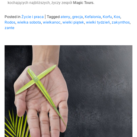
kochających najbliższych, życzy zespół
Magic Tours.
Posted in
Życie i praca
|
Tagged
ateny
,
grecja
,
Kefalonia
,
Korfu
,
Kos
,
Rodos
,
wielka sobota
,
wielkanoc
,
wielki piątek
,
wielki tydzień
,
zakynthos
,
zante