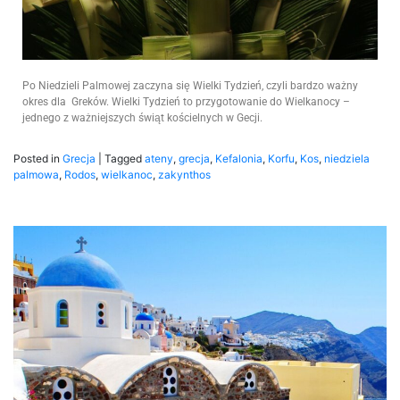
Po Niedzieli Palmowej zaczyna się Wielki Tydzień, czyli bardzo ważny
okres dla Greków. Wielki Tydzień to przygotowanie do Wielkanocy –
jednego z ważniejszych świąt kościelnych w Gecji.
Posted in
Grecja
|
Tagged
ateny
,
grecja
,
Kefalonia
,
Korfu
,
Kos
,
niedziela
palmowa
,
Rodos
,
wielkanoc
,
zakynthos