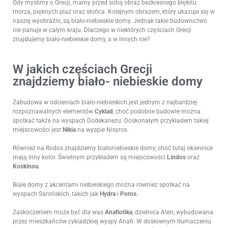
Gdy myślimy o Grecji, mamy przed sobą obraz bezkresnego błękitu
morza, pięknych plaż oraz słońca. Kolejnym obrazem, który ukazuje się w
naszej wyobraźni, są biało-niebieskie domy. Jednak takie budownictwo
nie panuje w całym kraju. Dlaczego w niektórych częściach Grecji
znajdujemy biało-niebieskie domy, a w innych nie?
W jakich częściach Grecji
znajdziemy biało- niebieskie domy
Zabudowa w odcieniach biało-niebieskich jest jednym z najbardziej
rozpoznawalnych elementów
Cyklad
, choć podobne budowle można
spotkać także na wyspach Dodekanezu. Doskonałym przykładem takiej
miejscowości jest
Nikia
na wyspie Nisyros.
Również na Rodos znajdziemy białoniebieskie domy, choć tutaj okiennice
mają inny kolor. Świetnym przykładem są miejscowości
Lindos
oraz
Koskinou
.
Białe domy z akcentami niebieskiego można również spotkać na
wyspach Sarońskich, takich jak
Hydra
i
Poros
.
Zaskoczeniem może być dla was
Anafiotika
, dzielnica Aten, wybudowana
przez mieszkańców cykladzkiej wyspy Anafi. W dosłownym tłumaczeniu