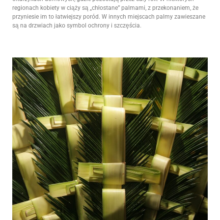
regionach kobiety w ciąży są „chłostane” palmami, z przekonaniem, że
przyniesie im to łatwiejszy poród. W innych miejscach palmy zawieszane
są na drzwiach jako symbol ochrony i szczęścia.