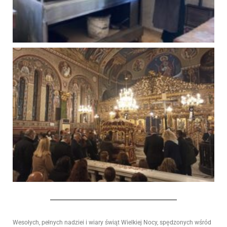
Wesołych, pełnych nadziei i wiary świąt Wielkiej Nocy, spędzonych wśród