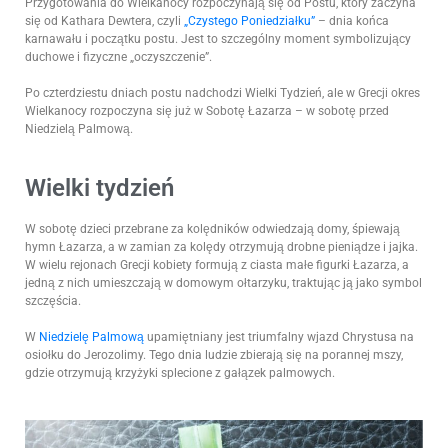
Przygotowania do Wielkanocy rozpoczynają się od Postu, który zaczyna
się od Kathara Dewtera, czyli
„Czystego Poniedziałku”
– dnia końca
karnawału i początku postu. Jest to szczególny moment symbolizujący
duchowe i fizyczne „oczyszczenie”.
Po czterdziestu dniach postu nadchodzi Wielki Tydzień, ale w Grecji okres
Wielkanocy rozpoczyna się już w Sobotę Łazarza – w sobotę przed
Niedzielą Palmową.
Wielki tydzień
W sobotę dzieci przebrane za kolędników odwiedzają domy, śpiewają
hymn Łazarza, a w zamian za kolędy otrzymują drobne pieniądze i jajka.
W wielu rejonach Grecji kobiety formują z ciasta małe figurki Łazarza, a
jedną z nich umieszczają w domowym ołtarzyku, traktując ją jako symbol
szczęścia.
W
Niedzielę Palmową
upamiętniany jest triumfalny wjazd Chrystusa na
osiołku do Jerozolimy. Tego dnia ludzie zbierają się na porannej mszy,
gdzie otrzymują krzyżyki splecione z gałązek palmowych.