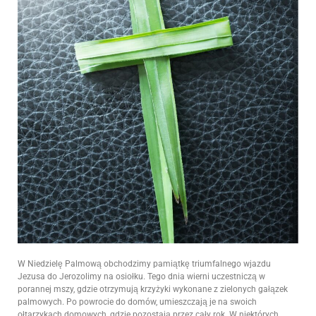
W Niedzielę Palmową obchodzimy pamiątkę triumfalnego wjazdu
Jezusa do Jerozolimy na osiołku. Tego dnia wierni uczestniczą w
porannej mszy, gdzie otrzymują krzyżyki wykonane z zielonych gałązek
palmowych. Po powrocie do domów, umieszczają je na swoich
ołtarzykach domowych, gdzie pozostają przez cały rok. W niektórych