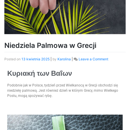
Niedziela Palmowa w Grecji
Posted on
13 kwietnia 2025
|
by
Karolina
|
Leave a Comment
Κυριακή των Βαΐων
Podobnie jak w Polsce, tydzień przed Wielkanocą w Grecji obchodzi się
niedzielę palmową. Jest również dzień w którym Grecy, mimo Wielkego
Postu, mogą spożywać rybę.