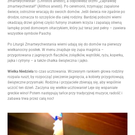
zmartwychwstał!” (Christos anesti!), a odpowiedź brzmi „Zaprawdę
zmartwychwstał!” (Alithos anesti). Po ceremonii, trzymając zapalone
świece, ostrożnie wracają do swoich domów. Jeśli świeca nie zgaśnie po
drodze, oznacza to szczęście dla całej rodziny. Bardziej pobożni wierni
okadzają drzwi górnej części futryny znakiem krzyża i zapalają oliwną
lampkę przed domowym ołtarzykiem, który już teraz jest pełny – zawiera
wszystkie symbole Paschy.
Po Liturgii Zmartwychwstania wierni udają się do domów na pierwszy
wielkanocny posiłek. W menu znajduje się zupa magirica –
przygotowana z jagnięcych flaczków, żołądków, wątróbki, ryżu, koperku,
jajka i cytryny – a także chałka świąteczna i jajko.
Wielka Niedziela
to czas ucztowania. Wczesnym rankiem głowa rodziny
rozpala ruszt, by rozpocząć pieczenie jagnięcia, a kobiety przygotowują
świąteczne przysmaki. Rodzina i przyjaciele zbierają się, aby wspólnie
uczcić ten dzień. Zaczyna się wielkie ucztowanie! Leje się wspaniałe
greckie wino! Potem następują tańce przy tradycyjnej muzyce, radość i
zabawa trwa przez całą noc!