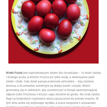
Wielki Piątek
jest najtrudniejszym dniem dla chrześcijan – to dzień żałoby
i ścisłego postu, w którym można pić tylko wodę, a ewentualnie zjeść
oliwki i chleb. Cały dzień panuje podniosła atmosfera – biją żałobne
dzwony, a do południa zamknięte są sklepy, banki i urzędy. Wierni
gromadzą się w cerkwiach, aby uczestniczyć w liturgii upamiętniającej
zdjęcie ciała Chrystusa z krzyża i jego złożenie do grobu. Na znak żałoby
flagi na budynkach rządowych wiszą opuszczone do połowy masztu. W
tym dniu unika się większego wysiłku, a prace związane z używaniem