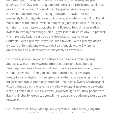
młotków i gwoździ są zabronione. Nie wolno grać w karty ani jeść
słodyczy. Niektórzy wierni piją tego dnia ocet, a na Krecie gotują ślimaki i
piją ich gorzki wywar. Z powodu żałoby gospodynie nie wykonują
żadnych prac domowych, unikają gotowania. Z kwiatami, które
nazbierały lub kupiły, udają się do kościoła, aby udekorować Grób Pański.
Wieczorem w miastach i wsiach odbywa się procesja Męki Pańskiej z
epitafium, na pamiątkę pogrzebu Syna Bożego. Tego dnia wszystkie
świece muszą być ciemnego koloru, gdyż jest to dzień żałoby. Po procesji
wierni rozdają kwiaty z grobu pańskiego, które nazywane są
Christoloulouda (kwiaty Chrystusa) lub Stavroloulouda (kwiaty krzyża).
Uważa się, że mają one wielką moc i są błogosławione. Kwiaty te
umieszczane są w domowych ołtarzykach na szczęście.
Po procesji w wielu regionach odbywa się palenie słomianej kukły
Judasza. Wieczorem w
Wielką Sobotę
odprawiana jest Liturgia
Zmartwychwstania (Anastasi). Wierni zbierają się w kościołach, każdy z
zapaloną świecą – różną od żałobnej, udekorowaną kwiatami,
muszelkami i wstążkami – świąteczną lambadą. W czasie tej mszy ma
miejsce najbardziej podniosły moment – zapalenie świecy rezurekcyjnej.
Przed północą gasną wszystkie światła w świątyni, następuje całkowita
cisza, a kapłan dzieli się z wiernymi „Świętym Ogniem”, który pochodzi z
Bazyliki Grobu Świętego w Jerozolimie i zapala się cudownie, bez udziału
człowieka.
Po uroczystości Grecy składają sobie życzenia: jeden mówi „Chrystus