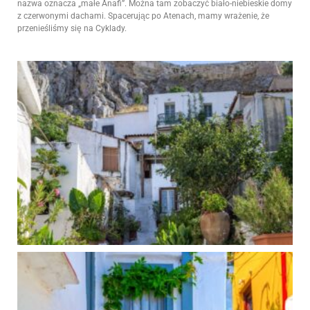
nazwa oznacza „małe Anafi”. Można tam zobaczyć biało-niebieskie domy
z czerwonymi dachami. Spacerując po Atenach, mamy wrażenie, że
przenieśliśmy się na Cyklady.