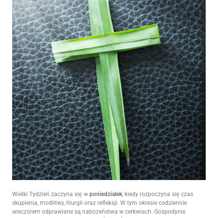
Wielki Tydzień zaczyna się w
poniedziałek
, kiedy rozpoczyna się czas
skupienia, modlitwy, liturgii oraz refleksji. W tym okresie codziennie
wieczorem odprawiane są nabożeństwa w cerkwiach. Gospodynie