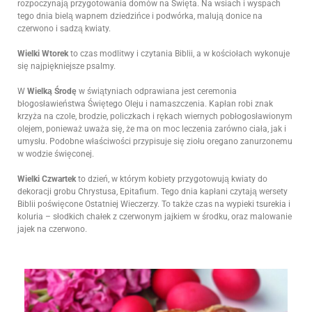
rozpoczynają przygotowania domów na Święta. Na wsiach i wyspach
tego dnia bielą wapnem dziedzińce i podwórka, malują donice na
czerwono i sadzą kwiaty.
Wielki Wtorek
to czas modlitwy i czytania Biblii, a w kościołach wykonuje
się najpiękniejsze psalmy.
W
Wielką Środę
w świątyniach odprawiana jest ceremonia
błogosławieństwa Świętego Oleju i namaszczenia. Kapłan robi znak
krzyża na czole, brodzie, policzkach i rękach wiernych pobłogosławionym
olejem, ponieważ uważa się, że ma on moc leczenia zarówno ciała, jak i
umysłu. Podobne właściwości przypisuje się ziołu oregano zanurzonemu
w wodzie święconej.
Wielki Czwartek
to dzień, w którym kobiety przygotowują kwiaty do
dekoracji grobu Chrystusa, Epitafium. Tego dnia kapłani czytają wersety
Biblii poświęcone Ostatniej Wieczerzy. To także czas na wypieki tsurekia i
koluria – słodkich chałek z czerwonym jajkiem w środku, oraz malowanie
jajek na czerwono.