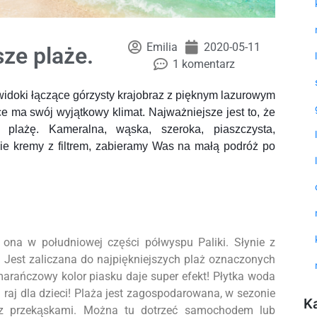
Emilia
2020-05-11
sze plaże.
1 komentarz
widoki łączące górzysty krajobraz z pięknym lazurowym
 ma swój wyjątkowy klimat. Najważniejsze jest to, że
ą plażę. Kameralna, wąska, szeroka, piaszczysta,
ie kremy z filtrem, zabieramy Was na małą podróż po
 ona w południowej części półwyspu Paliki. Słynie z
 Jest zaliczana do najpiękniejszych plaż oznaczonych
marańczowy kolor piasku daje super efekt! Płytka woda
– raj dla dzieci! Plaża jest zagospodarowana, w sezonie
K
ar z przekąskami. Można tu dotrzeć samochodem lub