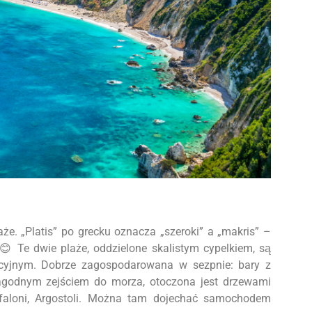
że. „Platis” po grecku oznacza „szeroki” a „makris” –
Te dwie plaże, oddzielone skalistym cypelkiem, są
😊
acyjnym. Dobrze zagospodarowana w sezpnie: bary z
łagodnym zejściem do morza, otoczona jest drzewami
Kefaloni, Argostoli. Można tam dojechać samochodem