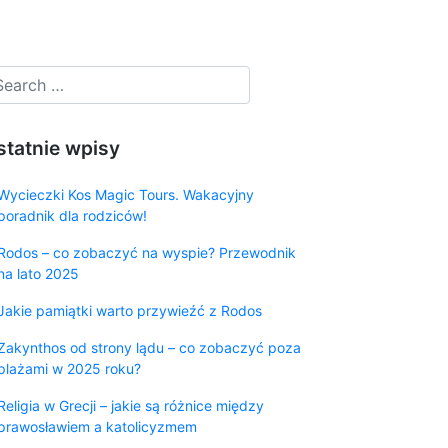
statnie wpisy
Wycieczki Kos Magic Tours. Wakacyjny
poradnik dla rodziców!
Rodos – co zobaczyć na wyspie? Przewodnik
na lato 2025
Jakie pamiątki warto przywieźć z Rodos
Zakynthos od strony lądu – co zobaczyć poza
plażami w 2025 roku?
Religia w Grecji – jakie są różnice między
prawosławiem a katolicyzmem