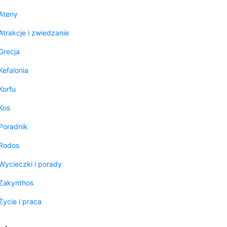
Ateny
Atrakcje i zwiedzanie
Grecja
Kefalonia
Korfu
Kos
Poradnik
Rodos
Wycieczki i porady
Zakynthos
Życie i praca