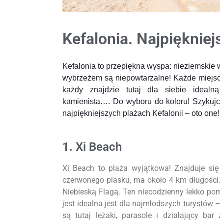
Kefalonia. Najpiękniej
Kefalonia to przepiękna wyspa: nieziemskie 
wybrzeżem są niepowtarzalne! Każde miejsce
każdy znajdzie tutaj dla siebie idealn
kamienista…. Do wyboru do koloru! Szykujc
najpiękniejszych plażach Kefalonii – oto one!
1. Xi Beach
Xi Beach to plaża wyjątkowa! Znajduje się
czerwonego piasku, ma około 4 km długości.
Niebieską Flagą. Ten niecodzienny lekko po
jest idealna jest dla najmłodszych turystów 
są tutaj leżaki, parasole i działający b