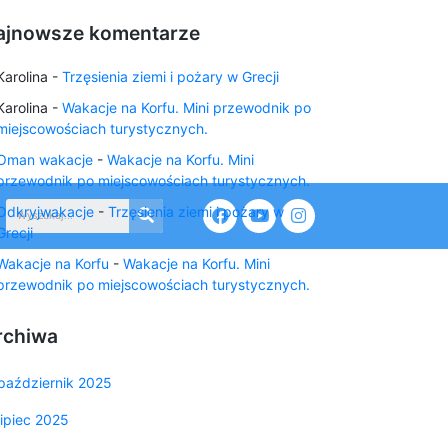
ajnowsze komentarze
Karolina
-
Trzęsienia ziemi i pożary w Grecji
Karolina
-
Wakacje na Korfu. Mini przewodnik po
miejscowościach turystycznych.
Oman wakacje
-
Wakacje na Korfu. Mini
przewodnik po miejscowościach turystycznych.
Odkryjwakacje
-
Trzęsienia ziemi i pożary w
Grecji
Wakacje na Korfu
-
Wakacje na Korfu. Mini
przewodnik po miejscowościach turystycznych.
rchiwa
październik 2025
lipiec 2025