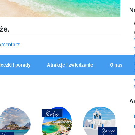
N
że.
omentarz
eczki i porady
Atrakcje i zwiedzanie
O nas
A