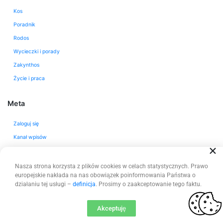
Kos
Poradnik
Rodos
Wycieczki i porady
Zakynthos
Życie i praca
Meta
Zaloguj się
Kanał wpisów
Kanał komentarzy
WordPress.org
Nasza strona korzysta z plików cookies w celach statystycznych. Prawo
europejskie nakłada na nas obowiązek poinformowania Państwa o
działaniu tej usługi –
definicja
. Prosimy o zaakceptowanie tego faktu.
Akceptuję
© 2026
Magic Tours Blog - Chodź, opowiemy Ci o Grecji
|
Realizacja - DevDesign.pl -
Tworzenie stron www