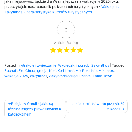
jaka miejscowość będzie dla Was najlepsza na wakacje w 2025 roku,
przeczytajcie nasz poradnik po kurortach turystycznych –
Wakacje na
Zakynthos. Charakterystyka kurortów turystycznych.
5
Article Rating
Posted in
Atrakcje i zwiedzanie
,
Wycieczki i porady
,
Zakynthos
|
Tagged
Bochali
,
Exo Chora
,
grecja
,
Keri
,
Keri Limni
,
Mix Południe
,
Mizithres
,
wakacje 2025
,
zakynthos
,
Zakynthos od lądu
,
zante
,
Zante Town
Religia w Grecji – jakie są
Jakie pamiątki warto przywieźć
różnice między prawosławiem a
z Rodos
katolicyzmem