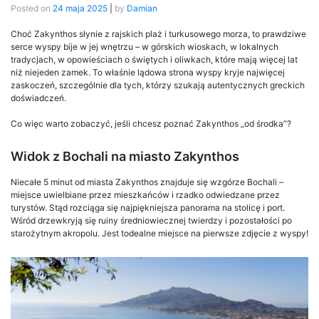
Posted on
24 maja 2025
|
by
Damian
Choć Zakynthos słynie z rajskich plaż i turkusowego morza, to prawdziwe
serce wyspy bije w jej wnętrzu – w górskich wioskach, w lokalnych
tradycjach, w opowieściach o świętych i oliwkach, które mają więcej lat
niż niejeden zamek. To właśnie lądowa strona wyspy kryje najwięcej
zaskoczeń, szczególnie dla tych, którzy szukają autentycznych greckich
doświadczeń.
Co więc warto zobaczyć, jeśli chcesz poznać Zakynthos „od środka”?
Widok z Bochali na miasto Zakynthos
Niecałe 5 minut od miasta Zakynthos znajduje się wzgórze Bochali –
miejsce uwielbiane przez mieszkańców i rzadko odwiedzane przez
turystów. Stąd rozciąga się najpiękniejsza panorama na stolicę i port.
Wśród drzewkryją się ruiny średniowiecznej twierdzy i pozostałości po
starożytnym akropolu. Jest todealne miejsce na pierwsze zdjęcie z wyspy!