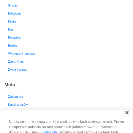
Grecja
Kefalonia
Korfu
Kos
Poradnik
Rodos
Wycieczki i porady
Zakynthos
Życie i praca
Meta
Zaloguj się
Kanał wpisów
Kanał komentarzy
WordPress.org
Nasza strona korzysta z plików cookies w celach statystycznych. Prawo
europejskie nakłada na nas obowiązek poinformowania Państwa o
działaniu tej usługi –
definicja
. Prosimy o zaakceptowanie tego faktu.