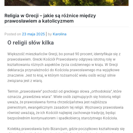
Religia w Grecji – jakie są różnice między
prawosławiem a katolicyzmem
Posted on
23 maja 2025
|
by
Karolina
O religii słów kilka
Większość mieszkańców Grecji, bo ponad 90 procent, identyfikuje się z
prawosławiem. Grecki Kościół Prawosławny odgrywa istotną rolę w
kształtowaniu różnych aspektów życia codziennego w kraju. W Grecji
deklaracja przynależności do Kościoła prawosławnego ma wyjątkowe
znaczenie. Jest to kraj, w którym tożsamość wielu osób wciąż silnie
związana jest z wiarą.
Termin „prawosławie” pochodzi od greckiego słowa „orthodoksia”, które
oznacza „prawdziwa wiara”. Wiele osób zajmujących się historią religii
uważa, że prawosławna forma chrześcijaństwa jest najbliższa
pierwotnym, ewangelicznym zasadom tej religii. Wyznawcy prawosławia
również uważają, że ich Kościół najlepiej zachowuje tradycję, będąc
bezpośrednim kontynuatorem i spadkobiercą starożytnego Kościoła.
Kolebką prawosławia było Bizancjum, gdzie początkowo kształtowały się