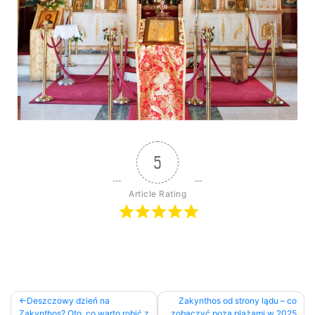
5
Article Rating
Deszczowy dzień na
Zakynthos od strony lądu – co
Zakynthos? Oto, co warto robić z
zobaczyć poza plażami w 2025