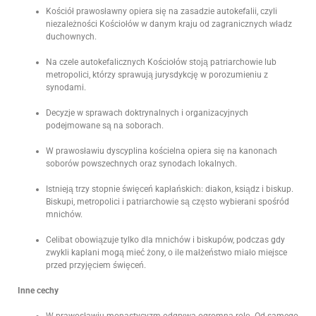
Kościół prawosławny opiera się na zasadzie autokefalii, czyli
niezależności Kościołów w danym kraju od zagranicznych władz
duchownych.
Na czele autokefalicznych Kościołów stoją patriarchowie lub
metropolici, którzy sprawują jurysdykcję w porozumieniu z
synodami.
Decyzje w sprawach doktrynalnych i organizacyjnych
podejmowane są na soborach.
W prawosławiu dyscyplina kościelna opiera się na kanonach
soborów powszechnych oraz synodach lokalnych.
Istnieją trzy stopnie święceń kapłańskich: diakon, ksiądz i biskup.
Biskupi, metropolici i patriarchowie są często wybierani spośród
mnichów.
Celibat obowiązuje tylko dla mnichów i biskupów, podczas gdy
zwykli kapłani mogą mieć żony, o ile małżeństwo miało miejsce
przed przyjęciem święceń.
Inne cechy
W prawosławiu monastycyzm odgrywa ogromną rolę. Od samego