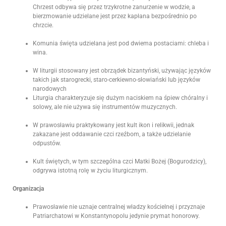
Chrzest odbywa się przez trzykrotne zanurzenie w wodzie, a
bierzmowanie udzielane jest przez kapłana bezpośrednio po
chrzcie.
Komunia święta udzielana jest pod dwiema postaciami: chleba i
wina.
W liturgii stosowany jest obrządek bizantyński, używając języków
takich jak starogrecki, staro-cerkiewno-słowiański lub języków
narodowych
Liturgia charakteryzuje się dużym naciskiem na śpiew chóralny i
solowy, ale nie używa się instrumentów muzycznych.
W prawosławiu praktykowany jest kult ikon i relikwii, jednak
zakazane jest oddawanie czci rzeźbom, a także udzielanie
odpustów.
Kult świętych, w tym szczególna czci Matki Bożej (Bogurodzicy),
odgrywa istotną rolę w życiu liturgicznym.
Organizacja
Prawosławie nie uznaje centralnej władzy kościelnej i przyznaje
Patriarchatowi w Konstantynopolu jedynie prymat honorowy.