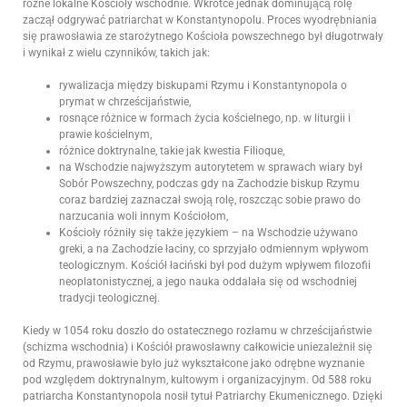
różne lokalne Kościoły wschodnie. Wkrótce jednak dominującą rolę
zaczął odgrywać patriarchat w Konstantynopolu. Proces wyodrębniania
się prawosławia ze starożytnego Kościoła powszechnego był długotrwały
i wynikał z wielu czynników, takich jak:
rywalizacja między biskupami Rzymu i Konstantynopola o
prymat w chrześcijaństwie,
rosnące różnice w formach życia kościelnego, np. w liturgii i
prawie kościelnym,
różnice doktrynalne, takie jak kwestia Filioque,
na Wschodzie najwyższym autorytetem w sprawach wiary był
Sobór Powszechny, podczas gdy na Zachodzie biskup Rzymu
coraz bardziej zaznaczał swoją rolę, roszcząc sobie prawo do
narzucania woli innym Kościołom,
Kościoły różniły się także językiem – na Wschodzie używano
greki, a na Zachodzie łaciny, co sprzyjało odmiennym wpływom
teologicznym. Kościół łaciński był pod dużym wpływem filozofii
neoplatonistycznej, a jego nauka oddalała się od wschodniej
tradycji teologicznej.
Kiedy w 1054 roku doszło do ostatecznego rozłamu w chrześcijaństwie
(schizma wschodnia) i Kościół prawosławny całkowicie uniezależnił się
od Rzymu, prawosławie było już wykształcone jako odrębne wyznanie
pod względem doktrynalnym, kultowym i organizacyjnym. Od 588 roku
patriarcha Konstantynopola nosił tytuł Patriarchy Ekumenicznego. Dzięki