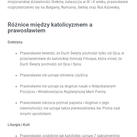
misjonarskiej działalności Greków, zwłaszcza w IX i X wieku, prawosławie
rozprzestrzeniło się na Bułgarię, Rumunię, Serbię oraz Ruś Kijowską.
Różnice między katolicyzmem a
prawosławiem
Doktryna
Prawosławie twierdzi, że Duch Święty pochodzi tylko od Ojca, w
przeciwieństwie do katolickiej formuły Filioque, która mówi, że
Duch Święty pochodzi od Ojca i Syna.
Prawosławie nie uznaje istnienia czyśćca.
Prawosławie nie uznaje za dogmat nauki o Niepokalanym
Poczęciu i Wniebowzięciu Najświętszej Marii Panny.
Prawosławie odrzuca prymat papieża i dogmat o jego
nieomylności, nie uznaje także pierwszeństwa św. Piotra nad
innymi apostołami.
Liturgia i Kult
Prawosławie, podobnie jak katolickie, uznaje 7 sakramentów.