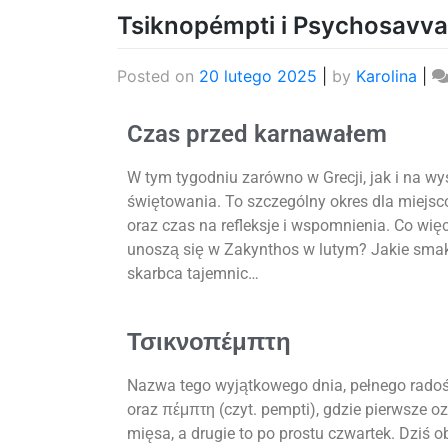
Tsiknopémpti i Psychosavva
Posted on
20 lutego 2025
|
by
Karolina
|
Czas przed karnawałem
W tym tygodniu zarówno w Grecji, jak i na w
świętowania. To szczególny okres dla miejsco
oraz czas na refleksje i wspomnienia. Co wi
unoszą się w Zakynthos w lutym? Jakie smak
skarbca tajemnic…
Τσικνοπέμπτη
Nazwa tego wyjątkowego dnia, pełnego radośc
oraz πέμπτη (czyt. pempti), gdzie pierwsze 
mięsa, a drugie to po prostu czwartek. Dziś 