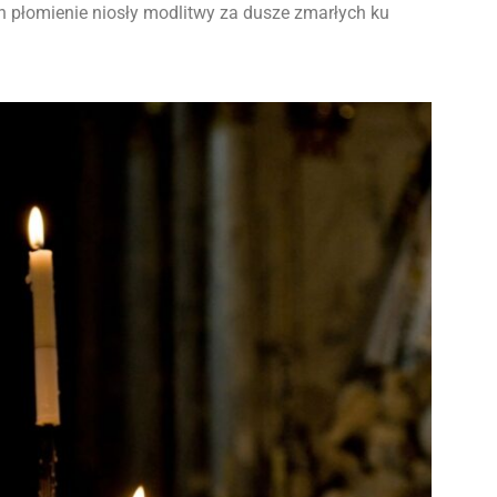
ch płomienie niosły modlitwy za dusze zmarłych ku