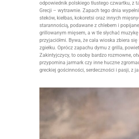
odpowiednik polskiego tłustego czwartku, z tą
Grecji – wytrawnie. Zapach tego dnia wypełn
steków, kiełbas, kokoretsi oraz innych mięs
starannością, podawane z chlebem i popijan
grillowanym mięsem, a w tle słychać muzykę g
przyjaciółmi. Bywa, że cała wioska zbiera s
zgiełku. Oprócz zapachu dymu z grilla, powie
Zakintyjczycy, to osoby bardzo rozmowne, ot
przypomina jarmark czy inne huczne zgromad
greckiej gościnności, serdeczności i pasji, z