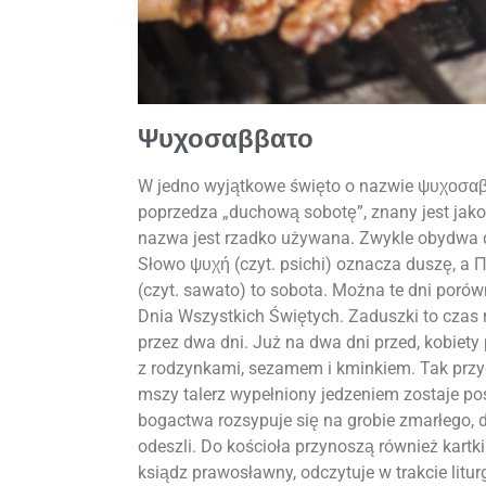
Ψυχοσαββατο
W jedno wyjątkowe święto o nazwie ψυχοσαββατ
poprzedza „duchową sobotę”, znany jest jak
nazwa jest rzadko używana. Zwykle obydwa
Słowo ψυχή (czyt. psichi) oznacza duszę, a Π
(czyt. sawato) to sobota. Można te dni porów
Dnia Wszystkich Świętych. Zaduszki to czas r
przez dwa dni. Już na dwa dni przed, kobiety 
z rodzynkami, sezamem i kminkiem. Tak przy
mszy talerz wypełniony jedzeniem zostaje po
bogactwa rozsypuje się na grobie zmarłego, d
odeszli. Do kościoła przynoszą również kartki
ksiądz prawosławny, odczytuje w trakcie litur