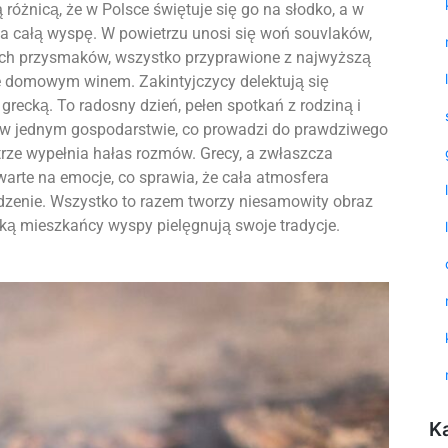
 różnicą, że w Polsce świętuje się go na słodko, a w
ia całą wyspę. W powietrzu unosi się woń souvlaków,
nych przysmaków, wszystko przyprawione z najwyższą
e domowym winem. Zakintyjczycy delektują się
recką. To radosny dzień, pełen spotkań z rodziną i
ię w jednym gospodarstwie, co prowadzi do prawdziwego
trze wypełnia hałas rozmów. Grecy, a zwłaszcza
warte na emocje, co sprawia, że cała atmosfera
zenie. Wszystko to razem tworzy niesamowity obraz
 jaką mieszkańcy wyspy pielęgnują swoje tradycje.
K