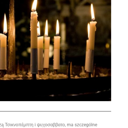
dzą Τσικνοπέμπτη i ψυχοσαββατο, ma szczególne