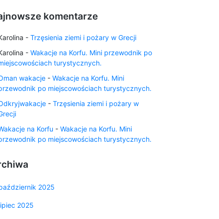
ajnowsze komentarze
Karolina
-
Trzęsienia ziemi i pożary w Grecji
Karolina
-
Wakacje na Korfu. Mini przewodnik po
miejscowościach turystycznych.
Oman wakacje
-
Wakacje na Korfu. Mini
przewodnik po miejscowościach turystycznych.
Odkryjwakacje
-
Trzęsienia ziemi i pożary w
Grecji
Wakacje na Korfu
-
Wakacje na Korfu. Mini
przewodnik po miejscowościach turystycznych.
rchiwa
październik 2025
lipiec 2025