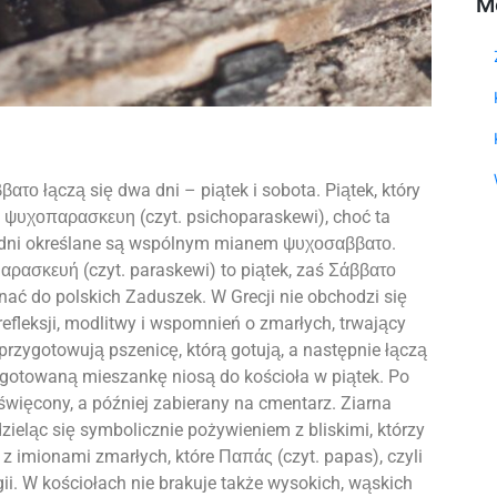
M
ο łączą się dwa dni – piątek i sobota. Piątek, który
o ψυχοπαρασκευη (czyt. psichoparaskewi), choć ta
 dni określane są wspólnym mianem ψυχοσαββατο.
αρασκευή (czyt. paraskewi) to piątek, zaś Σάββατο
nać do polskich Zaduszek. W Grecji nie obchodzi się
efleksji, modlitwy i wspomnień o zmarłych, trwający
przygotowują pszenicę, którą gotują, a następnie łączą
gotowaną mieszankę niosą do kościoła w piątek. Po
święcony, a później zabierany na cmentarz. Ziarna
zieląc się symbolicznie pożywieniem z bliskimi, którzy
 z imionami zmarłych, które Παπάς (czyt. papas), czyli
gii. W kościołach nie brakuje także wysokich, wąskich