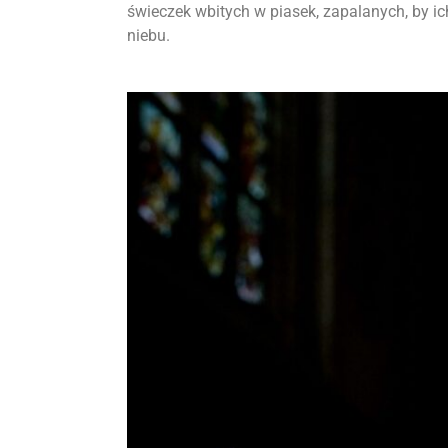
świeczek wbitych w piasek, zapalanych, by i
niebu.