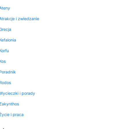
Ateny
Atrakcje i zwiedzanie
Grecja
Kefalonia
Korfu
Kos
Poradnik
Rodos
Wycieczki i porady
Zakynthos
Życie i praca