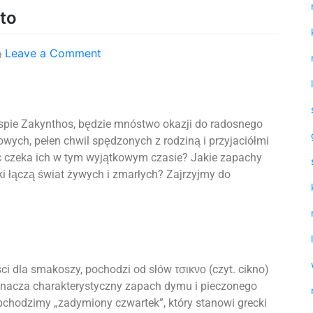
to
Leave a Comment
yspie Zakynthos, będzie mnóstwo okazji do radosnego
wych, pełen chwil spędzonych z rodziną i przyjaciółmi
ęc czeka ich w tym wyjątkowym czasie? Jakie zapachy
i łączą świat żywych i zmarłych? Zajrzyjmy do
i dla smakoszy, pochodzi od słów τσικνο (czyt. cikno)
oznacza charakterystyczny zapach dymu i pieczonego
obchodzimy „zadymiony czwartek”, który stanowi grecki