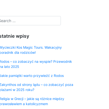
statnie wpisy
Wycieczki Kos Magic Tours. Wakacyjny
poradnik dla rodziców!
Rodos – co zobaczyć na wyspie? Przewodnik
na lato 2025
Jakie pamiątki warto przywieźć z Rodos
Zakynthos od strony lądu – co zobaczyć poza
plażami w 2025 roku?
Religia w Grecji – jakie są różnice między
prawosławiem a katolicyzmem