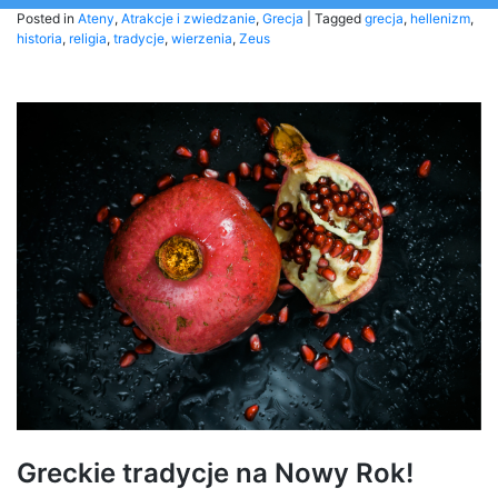
Posted in
Ateny
,
Atrakcje i zwiedzanie
,
Grecja
|
Tagged
grecja
,
hellenizm
,
historia
,
religia
,
tradycje
,
wierzenia
,
Zeus
Greckie tradycje na Nowy Rok!