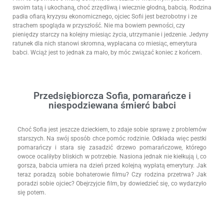
swoim tatą i ukochaną, choć zrzędliwą i wiecznie głodną, babcią. Rodzina
padła ofiarą kryzysu ekonomicznego, ojciec Sofii jest bezrobotny i ze
strachem spogląda w przyszłość. Nie ma bowiem pewności, czy
pieniędzy starczy na kolejny miesiąc życia, utrzymanie i jedzenie. Jedyny
ratunek dla nich stanowi skromna, wypłacana co miesiąc, emerytura
babci. Wciąż jest to jednak za mało, by móc związać koniec z końcem.
Przedsiębiorcza Sofia, pomarańcze i
niespodziewana śmierć babci
Choć Sofia jest jeszcze dzieckiem, to zdaje sobie sprawę z problemów
starszych. Na swój sposób chce pomóc rodzinie. Odkłada więc pestki
pomarańczy i stara się zasadzić drzewo pomarańczowe, którego
owoce ocaliłyby bliskich w potrzebie. Nasiona jednak nie kiełkują i, co
gorsza, babcia umiera na dzień przed kolejną wypłatą emerytury. Jak
teraz poradzą sobie bohaterowie filmu? Czy rodzina przetrwa? Jak
poradzi sobie ojciec? Obejrzyjcie film, by dowiedzieć się, co wydarzyło
się potem.