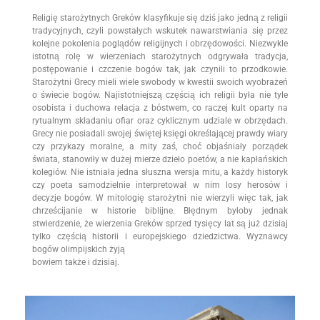
Religię starożytnych Greków klasyfikuje się dziś jako jedną z religii
tradycyjnych, czyli powstałych wskutek nawarstwiania się przez
kolejne pokolenia poglądów religijnych i obrzędowości. Niezwykle
istotną rolę w wierzeniach starożytnych odgrywała tradycja,
postępowanie i czczenie bogów tak, jak czynili to przodkowie.
Starożytni Grecy mieli wiele swobody w kwestii swoich wyobrażeń
o świecie bogów. Najistotniejszą częścią ich religii była nie tyle
osobista i duchowa relacja z bóstwem, co raczej kult oparty na
rytualnym składaniu ofiar oraz cyklicznym udziale w obrzędach.
Grecy nie posiadali swojej świętej księgi określającej prawdy wiary
czy przykazy moralne, a mity zaś, choć objaśniały porządek
świata, stanowiły w dużej mierze dzieło poetów, a nie kapłańskich
kolegiów. Nie istniała jedna słuszna wersja mitu, a każdy historyk
czy poeta samodzielnie interpretował w nim losy herosów i
decyzje bogów. W mitologię starożytni nie wierzyli więc tak, jak
chrześcijanie w historie biblijne. Błędnym byłoby jednak
stwierdzenie, że wierzenia Greków sprzed tysięcy lat są już dzisiaj
tylko częścią historii i europejskiego dziedzictwa. Wyznawcy
bogów olimpijskich żyją
bowiem także i dzisiaj.