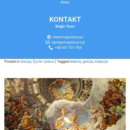
Ateny
KONTAKT
Magic Tours
www.magictours.pl
zante@magictours.pl
+48 607 501 965
Posted in
Grecja
,
Życie i praca
|
Tagged
babcia
,
grecja
,
tradycje