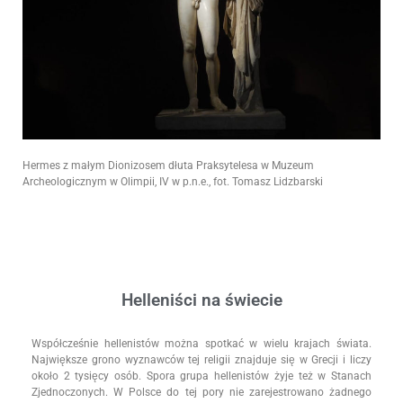
Hermes z małym Dionizosem dłuta Praksytelesa w Muzeum
Archeologicznym w Olimpii, IV w p.n.e., fot. Tomasz Lidzbarski
Helleniści na świecie
Współcześnie hellenistów można spotkać w wielu krajach świata.
Największe grono wyznawców tej religii znajduje się w Grecji i liczy
około 2 tysięcy osób. Spora grupa hellenistów żyje też w Stanach
Zjednoczonych. W Polsce do tej pory nie zarejestrowano żadnego