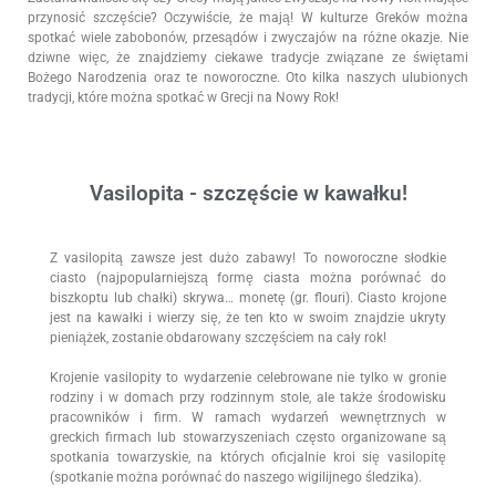
przynosić szczęście? Oczywiście, że mają! W kulturze Greków można
spotkać wiele zabobonów, przesądów i zwyczajów na różne okazje. Nie
dziwne więc, że znajdziemy ciekawe tradycje związane ze świętami
Bożego Narodzenia oraz te noworoczne. Oto kilka naszych ulubionych
tradycji, które można spotkać w Grecji na Nowy Rok!
Vasilopita - szczęście w kawałku!
Z vasilopitą zawsze jest dużo zabawy! To noworoczne słodkie
ciasto (najpopularniejszą formę ciasta można porównać do
biszkoptu lub chałki) skrywa… monetę (gr. flouri). Ciasto krojone
jest na kawałki i wierzy się, że ten kto w swoim znajdzie ukryty
pieniążek, zostanie obdarowany szczęściem na cały rok!
Krojenie vasilopity to wydarzenie celebrowane nie tylko w gronie
rodziny i w domach przy rodzinnym stole, ale także środowisku
pracowników i firm. W ramach wydarzeń wewnętrznych w
greckich firmach lub stowarzyszeniach często organizowane są
spotkania towarzyskie, na których oficjalnie kroi się vasilopitę
(spotkanie można porównać do naszego wigilijnego śledzika).