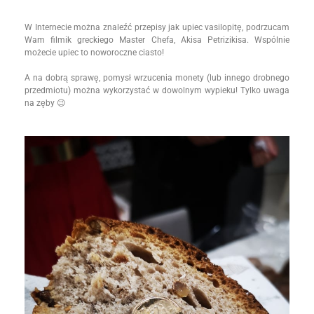
W Internecie można znaleźć przepisy jak upiec vasilopitę, podrzucam
Wam filmik greckiego Master Chefa, Akisa Petrizikisa. Wspólnie
możecie upiec to noworoczne ciasto!
A na dobrą sprawę, pomysł wrzucenia monety (lub innego drobnego
przedmiotu) można wykorzystać w dowolnym wypieku! Tylko uwaga
na zęby 😉