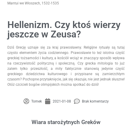
Mantui we Włoszech, 1532-1535
Hellenizm. Czy ktoś wierzy
jeszcze w Zeusa?
Dziś Grecję uznaje się za kraj prawosławny. Religijne rytuały są tutaj
często elementem życia codziennego. Prawosławie to też istotna część
greckiej tożsamości i kultury, a kościół wciąż w znaczący sposób wpływa
na rzeczywistość polityczną i społeczną. Czy grecka mitologia to już
zatem tylko przeszłość, a mity faktycznie stanowią jedynie część
greckiego dziedzictwa kulturowego i przypisane są zamierzchłym
czasom? Pochopne przytaknięcie, jak się okazuje, nie jest jednak słuszne!
Otóż czcicieli bogów olimpijskich można spotkać do dziś!
Tomek
2021-01-08
Brak komentarzy
Wiara starożytnych Greków