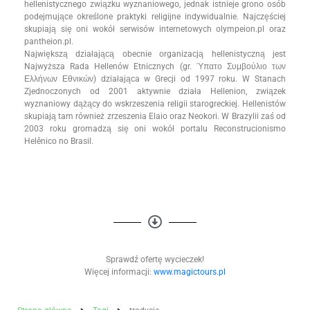
hellenistycznego związku wyznaniowego, jednak istnieje grono osób
podejmujące określone praktyki religijne indywidualnie. Najczęściej
skupiają się oni wokół serwisów internetowych olympeion.pl oraz
pantheion.pl.
Największą działającą obecnie organizacją hellenistyczną jest
Najwyższa Rada Hellenów Etnicznych (gr. Ύπατο Συμβούλιο των
Ελλήνων Εθνικών) działająca w Grecji od 1997 roku. W Stanach
Zjednoczonych od 2001 aktywnie działa Hellenion, związek
wyznaniowy dążący do wskrzeszenia religii starogreckiej. Hellenistów
skupiają tam również zrzeszenia Elaio oraz Neokori. W Brazylii zaś od
2003 roku gromadzą się oni wokół portalu Reconstrucionismo
Helênico no Brasil.
Sprawdź ofertę wycieczek!
Więcej informacji:
www.magictours.pl