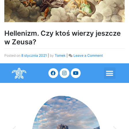
Hellenizm. Czy ktoś wierzy jeszcze
w Zeusa?
Posted on
8 stycznia 2021
|
by
Tomek
|
Leave a Comment