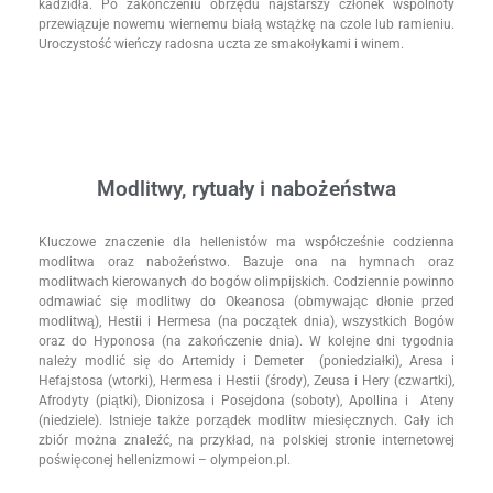
kadzidła. Po zakończeniu obrzędu najstarszy członek wspólnoty
przewiązuje nowemu wiernemu białą wstążkę na czole lub ramieniu.
Uroczystość wieńczy radosna uczta ze smakołykami i winem.
Modlitwy, rytuały i nabożeństwa
Kluczowe znaczenie dla hellenistów ma współcześnie codzienna
modlitwa oraz nabożeństwo. Bazuje ona na hymnach oraz
modlitwach kierowanych do bogów olimpijskich. Codziennie powinno
odmawiać się modlitwy do Okeanosa (obmywając dłonie przed
modlitwą), Hestii i Hermesa (na początek dnia), wszystkich Bogów
oraz do Hyponosa (na zakończenie dnia). W kolejne dni tygodnia
należy modlić się do Artemidy i Demeter (poniedziałki), Aresa i
Hefajstosa (wtorki), Hermesa i Hestii (środy), Zeusa i Hery (czwartki),
Afrodyty (piątki), Dionizosa i Posejdona (soboty), Apollina i Ateny
(niedziele). Istnieje także porządek modlitw miesięcznych. Cały ich
zbiór można znaleźć, na przykład, na polskiej stronie internetowej
poświęconej hellenizmowi – olympeion.pl.