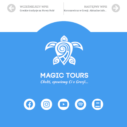
WCZEŚNIEJSZY WPIS
NASTĘPNY WPIS
Greckie tradycje na Nowy Rok!
Koronawirus w Grecji. Aktualne informacje