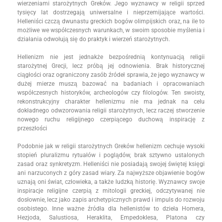
wierzeniami starożytnych Greków. Jego wyznawcy w religii sprzed
tysięcy lat dostrzegają uniwersalne i nieprzemijające wartości.
Helleniści czczą dwunastu greckich bogów olimpijskich oraz, na ile to
możliwe we współczesnych warunkach, w swoim sposobie myślenia i
działania odwołują się do praktyk i wierzeń starożytnych.
Hellenizm nie jest jednakże bezpośrednią kontynuacją religii
starożytnej Grecji, lecz próbą jej odnowienia. Brak historycznej
ciągłości oraz ograniczony zasób źródeł sprawia, że jego wyznawcy w
dużej mierze muszą bazować na badaniach i opracowaniach
współczesnych historyków, archeologów czy filologów. Ten swoisty,
rekonstrukcyjny charakter hellenizmu nie ma jednak na celu
dokładnego odwzorowania religii starożytnych, lecz raczej stworzenie
nowego ruchu religijnego czerpiącego duchową inspirację z
przeszłości
Podobnie jak w religii starożytnych Greków hellenizm cechuje wysoki
stopień pluralizmu rytuałów i poglądów, brak sztywno ustalonych
zasad oraz synkretyzm. Helleniści nie posiadają swojej świętej księgi
ani narzuconych z góry zasad wiary. Za najwyższe objawienie bogów
uznają oni świat, człowieka, a także ludzką historię. Wyznawcy swoje
inspiracje religijne czerpią z mitologii greckiej, odczytywanej nie
dosłownie, lecz jako zapis archetypicznych prawd i impuls do rozwoju
osobistego. Inne ważne źródła dla hellenistów to dzieła Homera,
Hezjoda, Salustiosa, Heraklita, Empedoklesa, Platona czy