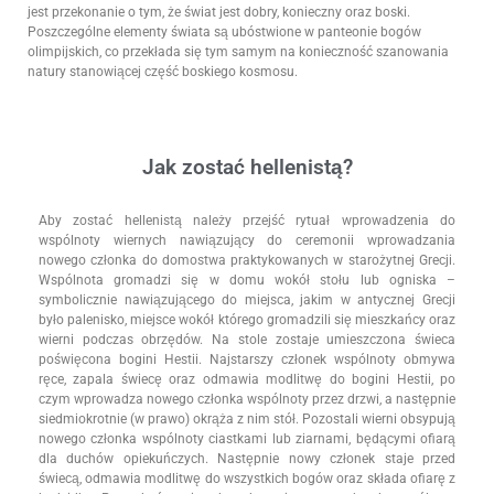
jest przekonanie o tym, że świat jest dobry, konieczny oraz boski.
Poszczególne elementy świata są ubóstwione w panteonie bogów
olimpijskich, co przekłada się tym samym na konieczność szanowania
natury stanowiącej część boskiego kosmosu.
Jak zostać hellenistą?
Aby zostać hellenistą należy przejść rytuał wprowadzenia do
wspólnoty wiernych nawiązujący do ceremonii wprowadzania
nowego członka do domostwa praktykowanych w starożytnej Grecji.
Wspólnota gromadzi się w domu wokół stołu lub ogniska –
symbolicznie nawiązującego do miejsca, jakim w antycznej Grecji
było palenisko, miejsce wokół którego gromadzili się mieszkańcy oraz
wierni podczas obrzędów. Na stole zostaje umieszczona świeca
poświęcona bogini Hestii. Najstarszy członek wspólnoty obmywa
ręce, zapala świecę oraz odmawia modlitwę do bogini Hestii, po
czym wprowadza nowego członka wspólnoty przez drzwi, a następnie
siedmiokrotnie (w prawo) okrąża z nim stół. Pozostali wierni obsypują
nowego członka wspólnoty ciastkami lub ziarnami, będącymi ofiarą
dla duchów opiekuńczych. Następnie nowy członek staje przed
świecą, odmawia modlitwę do wszystkich bogów oraz składa ofiarę z