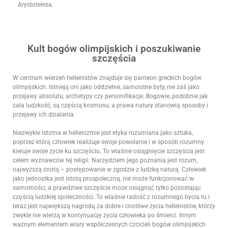
Arystotelesa.
Kult bogów olimpijskich i poszukiwanie
szczęścia
W centrum wierzeń hellenistów znajduje się panteon greckich bogów
olimpijskich. Istnieją oni jako oddzielne, samoistne byty, nie zaś jako
przejawy absolutu, archetypy czy personifikacje. Bogowie, podobnie jak
cała ludzkość, są częścią kosmosu, a prawa natury stanowią sposoby i
przejawy ich działania.
Niezwykle istotna w hellenizmie jest etyka rozumiana jako sztuka,
poprzez którą człowiek realizuje swoje powołanie i w sposób rozumny
kieruje swoje życie ku szczęściu. To właśnie osiągnięcie szczęścia jest
celem wyznawców tej religii. Narzędziem jego poznania jest rozum,
najwyższą cnotą – postępowanie w zgodzie z ludzką naturą. Człowiek
jako jednostka jest istotą prospołeczną, nie może funkcjonować w
samotności, a prawdziwe szczęście może osiągnąć tylko pozostając
częścią ludzkiej społeczności. To właśnie radość z rozumnego bycia tu i
teraz jest największą nagrodą za dobre i cnotliwe życia hellenistów, którzy
zwykle nie wierzą w kontynuację życia człowieka po śmierci. Innym
ważnym elementem wiary współczesnych czcicieli bogów olimpijskich