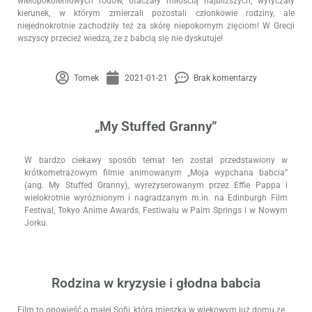
wielopokoleniowych rodów, otaczały miłością najbliższych, wytyczały
kierunek, w którym zmierzali pozostali członkowie rodziny, ale
niejednokrotnie zachodziły też za skórę niepokornym zięciom! W Grecji
wszyscy przecież wiedzą, że z babcią się nie dyskutuje!
Tomek
2021-01-21
Brak komentarzy
„My Stuffed Granny”
W bardzo ciekawy sposób temat ten został przedstawiony w
krótkometrażowym filmie animowanym „Moja wypchana babcia”
(ang. My Stuffed Granny), wyreżyserowanym przez Effie Pappa i
wielokrotnie wyróżnionym i nagradzanym m.in. na Edinburgh Film
Festival, Tokyo Anime Awards, Festiwalu w Palm Springs i w Nowym
Jorku.
Rodzina w kryzysie i głodna babcia
Film to opowieść o małej Sofii, która mieszka w wiekowym już domu ze