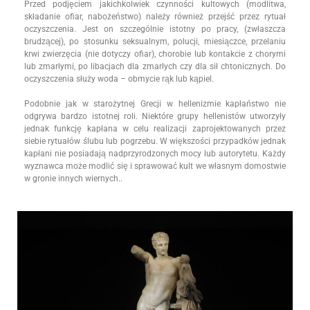
Przed podjęciem jakichkolwiek czynności kultowych (modlitwa,
składanie ofiar, nabożeństwo) należy również przejść przez rytuał
oczyszczenia. Jest on szczególnie istotny po pracy, (zwłaszcza
brudzącej), po stosunku seksualnym, polucji, miesiączce, przelaniu
krwi zwierzęcia (nie dotyczy ofiar), chorobie lub kontakcie z chorymi
lub zmarłymi, po libacjach dla zmarłych czy dla sił chtonicznych. Do
oczyszczenia służy woda – obmycie rąk lub kąpiel.
Podobnie jak w starożytnej Grecji w hellenizmie kapłaństwo nie
odgrywa bardzo istotnej roli. Niektóre grupy hellenistów utworzyły
jednak funkcję kapłana w celu realizacji zaprojektowanych przez
siebie rytuałów ślubu lub pogrzebu. W większości przypadków jednak
kapłani nie posiadają nadprzyrodzonych mocy lub autorytetu. Każdy
wyznawca może modlić się i sprawować kult we własnym domostwie
w gronie innych wiernych..