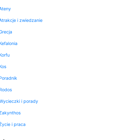
Ateny
Atrakcje i zwiedzanie
Grecja
Kefalonia
Korfu
Kos
Poradnik
Rodos
Wycieczki i porady
Zakynthos
Życie i praca