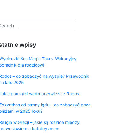
statnie wpisy
Wycieczki Kos Magic Tours. Wakacyjny
poradnik dla rodziców!
Rodos – co zobaczyć na wyspie? Przewodnik
na lato 2025
Jakie pamiątki warto przywieźć z Rodos
Zakynthos od strony lądu – co zobaczyć poza
plażami w 2025 roku?
Religia w Grecji – jakie są różnice między
prawosławiem a katolicyzmem