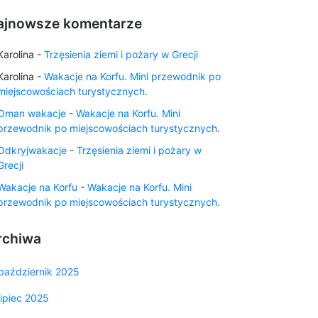
ajnowsze komentarze
Karolina
-
Trzęsienia ziemi i pożary w Grecji
Karolina
-
Wakacje na Korfu. Mini przewodnik po
miejscowościach turystycznych.
Oman wakacje
-
Wakacje na Korfu. Mini
przewodnik po miejscowościach turystycznych.
Odkryjwakacje
-
Trzęsienia ziemi i pożary w
Grecji
Wakacje na Korfu
-
Wakacje na Korfu. Mini
przewodnik po miejscowościach turystycznych.
rchiwa
październik 2025
lipiec 2025